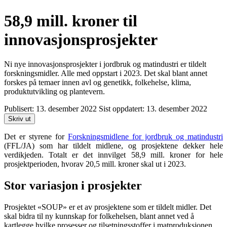
58,9 mill. kroner til
innovasjonsprosjekter
Ni nye innovasjonsprosjekter i jordbruk og matindustri er tildelt
forskningsmidler. Alle med oppstart i 2023. Det skal blant annet
forskes på temaer innen avl og genetikk, folkehelse, klima,
produktutvikling og plantevern.
Publisert:
13. desember 2022
Sist oppdatert:
13. desember 2022
Skriv ut
Det er styrene for
Forskningsmidlene for jordbruk og matindustri
(FFL/JA) som har tildelt midlene, og prosjektene dekker hele
verdikjeden. Totalt er det innvilget 58,9 mill. kroner for hele
prosjektperioden, hvorav 20,5 mill. kroner skal ut i 2023.
Stor variasjon i prosjekter
Prosjektet «SOUP» er et av prosjektene som er tildelt midler. Det
skal bidra til ny kunnskap for folkehelsen, blant annet ved å
kartlegge hvilke prosesser og tilsetningsstoffer i matproduksjonen