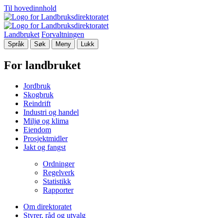
Til hovedinnhold
Landbruket
Forvaltningen
Språk
Søk
Meny
Lukk
For landbruket
Jordbruk
Skogbruk
Reindrift
Industri og handel
Miljø og klima
Eiendom
Prosjektmidler
Jakt og fangst
Ordninger
Regelverk
Statistikk
Rapporter
Om direktoratet
Styrer, råd og utvalg