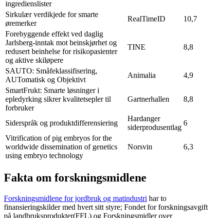
ingredienslister
Sirkulær verdikjede for smarte
RealTimeID
10,7
øremerker
Forebyggende effekt ved daglig
Jarlsberg-inntak mot beinskjørhet og
TINE
8,8
redusert beinhelse for risikopasienter
og aktive skiløpere
SAUTO: Småfeklassifisering,
Animalia
4,9
AUTomatisk og Objektivt
SmartFrukt: Smarte løsninger i
epledyrking sikrer kvalitetsepler til
Gartnerhallen
8,8
forbruker
Hardanger
Siderspråk og produktdifferensiering
6
siderprodusentlag
Vitrification of pig embryos for the
worldwide dissemination of genetics
Norsvin
6,3
using embryo technology
Fakta om forskningsmidlene
Forskningsmidlene for jordbruk og matindustri
har to
finansieringskilder med hvert sitt styre; Fondet for forskningsavgift
på landbruksprodukter(FFL) og Forskningsmidler over