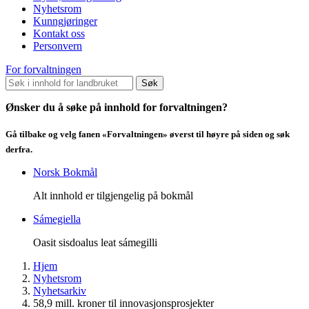
Nyhetsrom
Kunngjøringer
Kontakt oss
Personvern
For forvaltningen
Søk
Ønsker du å søke på innhold for forvaltningen?
Gå tilbake og velg fanen «Forvaltningen» øverst til høyre på siden og søk
derfra.
Norsk Bokmål
Alt innhold er tilgjengelig på bokmål
Sámegiella
Oasit sisdoalus leat sámegilli
Hjem
Nyhetsrom
Nyhetsarkiv
58,9 mill. kroner til innovasjonsprosjekter