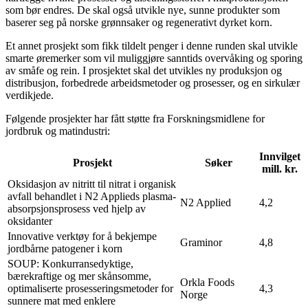
som bør endres. De skal også utvikle nye, sunne produkter som
baserer seg på norske grønnsaker og regenerativt dyrket korn.
Et annet prosjekt som fikk tildelt penger i denne runden skal utvikle
smarte øremerker som vil muliggjøre sanntids overvåking og sporing
av småfe og rein. I prosjektet skal det utvikles ny produksjon og
distribusjon, forbedrede arbeidsmetoder og prosesser, og en sirkulær
verdikjede.
Følgende prosjekter har fått støtte fra Forskningsmidlene for
jordbruk og matindustri:
Innvilget
Prosjekt
Søker
mill. kr.
Oksidasjon av nitritt til nitrat i organisk
avfall behandlet i N2 Applieds plasma-
N2 Applied
4,2
absorpsjonsprosess ved hjelp av
oksidanter
Innovative verktøy for å bekjempe
Graminor
4,8
jordbårne patogener i korn
SOUP: Konkurransedyktige,
bærekraftige og mer skånsomme,
Orkla Foods
optimaliserte prosesseringsmetoder for
4,3
Norge
sunnere mat med enklere