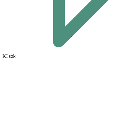
KI søk