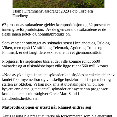
Flom i Drammensvassdraget 2023 Foto Torbjørn
Tandberg
63 prosent av søknadene gjelder kornproduksjon og 32 prosent er
innen grovfôrproduksjon. Av de gjenværende søknadene er de
fleste innen potet- og honningproduksjon.
Som ventet er omfanget av søknader størst i Innlandet og Oslo og
Viken, men også i Vestfold og Telemark, Agder og Troms og
Finnmark er det langt flere søknader enn i et gjennomsnittsår.
Prognoser fra september tilsa at det ville komme rundt 6600
søknader og at tilskuddsbeløpet ville ligge rundt 560 mill. kroner.
–Noe av økningen i antallet søknader kan skyldes at enkelte deler av
landet fikk mye nedbør og vanskelige høsteforhold i september og
starten av oktober. Vi kan nok anta at utbetalingene vil bli noe
høyere enn dette, gitt at antall søknader er høyere enn prognosert,
kommenterer seniorrådgiver Grete Mari Sand i
Landbruksdirektoratet.
Matproduksjonen er utsatt når klimaet endrer seg
Årets sesong ble preget av tørke på forsommeren som ble etterfulgt