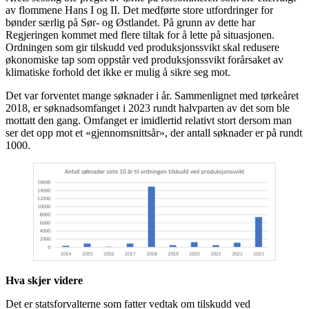
av flommene Hans I og II. Det medførte store utfordringer for
bønder særlig på Sør- og Østlandet. På grunn av dette har
Regjeringen kommet med flere tiltak for å lette på situasjonen.
Ordningen som gir tilskudd ved produksjonssvikt skal redusere
økonomiske tap som oppstår ved produksjonssvikt forårsaket av
klimatiske forhold det ikke er mulig å sikre seg mot.
Det var forventet mange søknader i år. Sammenlignet med tørkeåret
2018, er søknadsomfanget i 2023 rundt halvparten av det som ble
mottatt den gang. Omfanget er imidlertid relativt stort dersom man
ser det opp mot et «gjennomsnittsår», der antall søknader er på rundt
1000.
Hva skjer videre
Det er statsforvalterne som fatter vedtak om tilskudd ved