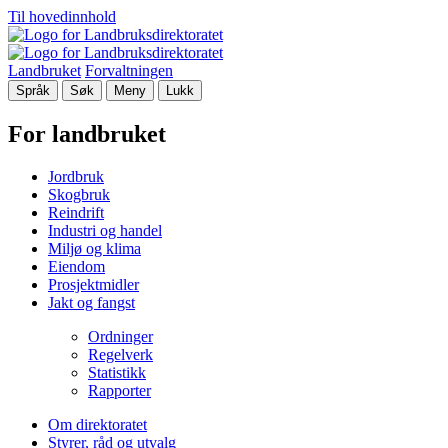
Til hovedinnhold
Landbruket
Forvaltningen
Språk
Søk
Meny
Lukk
For landbruket
Jordbruk
Skogbruk
Reindrift
Industri og handel
Miljø og klima
Eiendom
Prosjektmidler
Jakt og fangst
Ordninger
Regelverk
Statistikk
Rapporter
Om direktoratet
Styrer, råd og utvalg