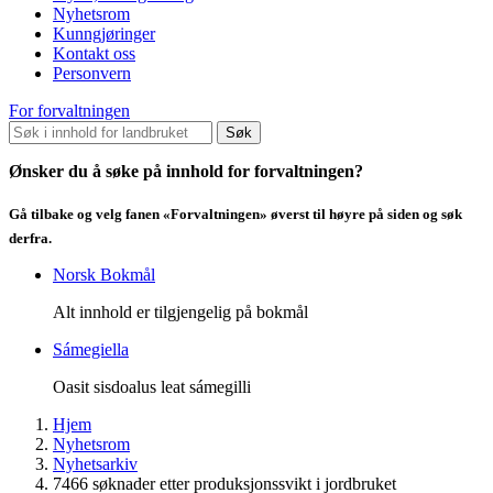
Nyhetsrom
Kunngjøringer
Kontakt oss
Personvern
For forvaltningen
Søk
Ønsker du å søke på innhold for forvaltningen?
Gå tilbake og velg fanen «Forvaltningen» øverst til høyre på siden og søk
derfra.
Norsk Bokmål
Alt innhold er tilgjengelig på bokmål
Sámegiella
Oasit sisdoalus leat sámegilli
Hjem
Nyhetsrom
Nyhetsarkiv
7466 søknader etter produksjonssvikt i jordbruket