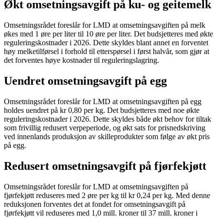
Økt omsetningsavgift på ku- og geitemelk
Omsetningsrådet foreslår for LMD at omsetningsavgiften på melk
økes med 1 øre per liter til 10 øre per liter. Det budsjetteres med økte
reguleringskostnader i 2026. Dette skyldes blant annet en forventet
høy melketilførsel i forhold til etterspørsel i først halvår, som gjør at
det forventes høye kostnader til reguleringslagring.
Uendret omsetningsavgift på egg
Omsetningsrådet foreslår for LMD at omsetningsavgiften på egg
holdes uendret på kr 0,80 per kg. Det budsjetteres med noe økte
reguleringskostnader i 2026. Dette skyldes både økt behov for tiltak
som frivillig redusert verpeperiode, og økt sats for prisnedskriving
ved innenlands produksjon av skilleprodukter som følge av økt pris
på egg.
Redusert omsetningsavgift på fjørfekjøtt
Omsetningsrådet foreslår for LMD at omsetningsavgiften på
fjørfekjøtt reduseres med 2 øre per kg til kr 0,24 per kg. Med denne
reduksjonen forventes det at fondet for omsetningsavgift på
fjørfekjøtt vil reduseres med 1,0 mill. kroner til 37 mill. kroner i