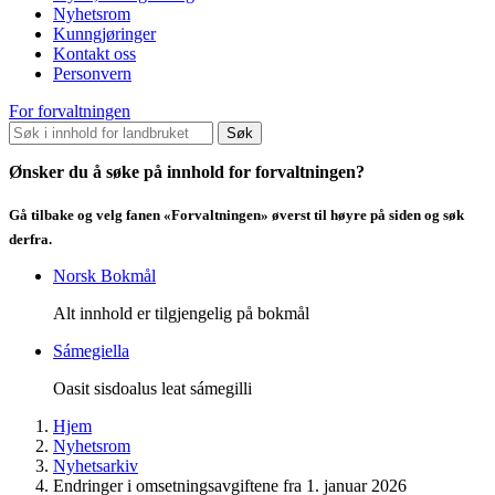
Nyhetsrom
Kunngjøringer
Kontakt oss
Personvern
For forvaltningen
Søk
Ønsker du å søke på innhold for forvaltningen?
Gå tilbake og velg fanen «Forvaltningen» øverst til høyre på siden og søk
derfra.
Norsk Bokmål
Alt innhold er tilgjengelig på bokmål
Sámegiella
Oasit sisdoalus leat sámegilli
Hjem
Nyhetsrom
Nyhetsarkiv
Endringer i omsetningsavgiftene fra 1. januar 2026