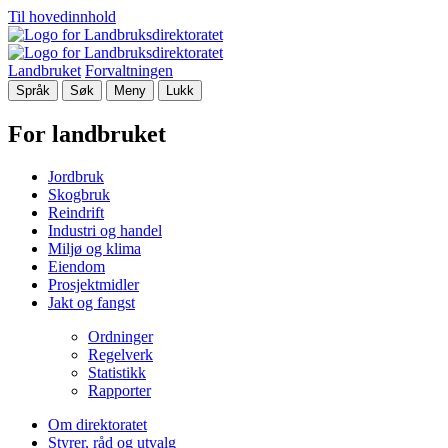
Til hovedinnhold
Landbruket
Forvaltningen
Språk
Søk
Meny
Lukk
For landbruket
Jordbruk
Skogbruk
Reindrift
Industri og handel
Miljø og klima
Eiendom
Prosjektmidler
Jakt og fangst
Ordninger
Regelverk
Statistikk
Rapporter
Om direktoratet
Styrer, råd og utvalg