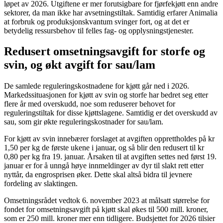
løpet av 2026. Utgiftene er mer forutsigbare for fjørfekjøtt enn andre
sektorer, da man ikke har avsetningstiltak. Samtidig erfarer Animalia
at forbruk og produksjonskvantum svinger fort, og at det er
betydelig ressursbehov til felles fag- og opplysningstjenester.
Redusert omsetningsavgift for storfe og
svin, og økt avgift for sau/lam
De samlede reguleringskostnadene for kjøtt går ned i 2026.
Markedssituasjonen for kjøtt av svin og storfe har bedret seg etter
flere år med overskudd, noe som reduserer behovet for
reguleringstiltak for disse kjøttslagene. Samtidig er det overskudd av
sau, som gir økte reguleringskostnader for sau/lam.
For kjøtt av svin innebærer forslaget at avgiften opprettholdes på kr
1,50 per kg de første ukene i januar, og så blir den redusert til kr
0,80 per kg fra 19. januar. Årsaken til at avgiften settes ned først 19.
januar er for å unngå høye innmeldinger av dyr til slakt rett etter
nyttår, da engrosprisen øker. Dette skal altså bidra til jevnere
fordeling av slaktingen.
Omsetningsrådet vedtok 6. november 2023 at målsatt størrelse for
fondet for omsetningsavgift på kjøtt skal økes til 500 mill. kroner,
som er 250 mill. kroner mer enn tidligere. Budsjettet for 2026 tilsier