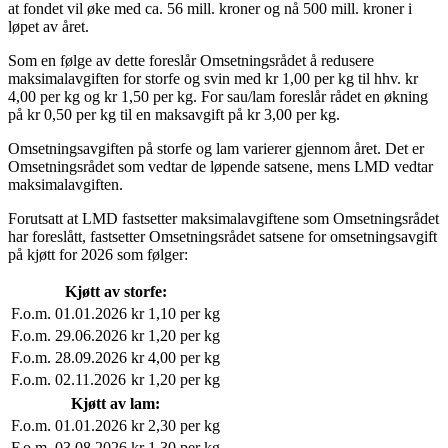
at fondet vil øke med ca. 56 mill. kroner og nå 500 mill. kroner i
løpet av året.
Som en følge av dette foreslår Omsetningsrådet å redusere
maksimalavgiften for storfe og svin med kr 1,00 per kg til hhv. kr
4,00 per kg og kr 1,50 per kg. For sau/lam foreslår rådet en økning
på kr 0,50 per kg til en maksavgift på kr 3,00 per kg.
Omsetningsavgiften på storfe og lam varierer gjennom året. Det er
Omsetningsrådet som vedtar de løpende satsene, mens LMD vedtar
maksimalavgiften.
Forutsatt at LMD fastsetter maksimalavgiftene som Omsetningsrådet
har foreslått, fastsetter Omsetningsrådet satsene for omsetningsavgift
på kjøtt for 2026 som følger:
Kjøtt av storfe:
F.o.m. 01.01.2026
kr 1,10 per kg
F.o.m. 29.06.2026
kr 1,20 per kg
F.o.m. 28.09.2026
kr 4,00 per kg
F.o.m. 02.11.2026
kr 1,20 per kg
Kjøtt av lam:
F.o.m. 01.01.2026
kr 2,30 per kg
F.o.m. 03.08.2026
kr 1,30 per kg