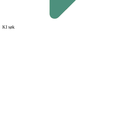
KI søk