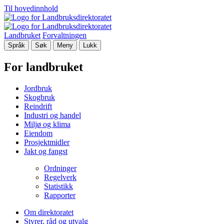
Til hovedinnhold
Landbruket
Forvaltningen
Språk
Søk
Meny
Lukk
For landbruket
Jordbruk
Skogbruk
Reindrift
Industri og handel
Miljø og klima
Eiendom
Prosjektmidler
Jakt og fangst
Ordninger
Regelverk
Statistikk
Rapporter
Om direktoratet
Styrer, råd og utvalg