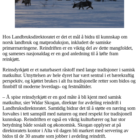
Hos Landbruksdirektoratet er det et mål å bidra til kunnskap om
norsk landbruk og matproduksjon, inkludert de samiske
primærnæringene. Reindriften er en viktig del av dette mangfoldet,
og samenes nasjonaldag er en god anledning til å løfte fram
reinkjøtt.
Reinsdyrkjøtt er et naturbasert råstoff med lange tradisjoner i samisk
matkultur. Utnyttelsen av hele dyret har vært sentral i et bærekraftig
perspektiv, og kjøttet brukes i alt fra tradisjonelle retter som bidos og
finnbiff til moderne hverdags- og festmåltider.
– Å spise reinsdyrkjøtt er en god måte å bli kjent med samisk
matkultur, sier Widar Skogan, direktør for avdeling reindrift i
Landbruksdirektoratet. Samtidig bidrar det til å støtte en næring som
forvaltes i tett samspill med naturen og med respekt for tradisjonell
kunnskap. Reindriften er også en viktig kulturbærer og har stor
betydning både sosialt og økonomisk. Skogan opplyser at på
direktoratets kontor i Alta vil dagen bli markert med servering av
bidos til de 30 ansatte som jobber i avdeling reindrift.