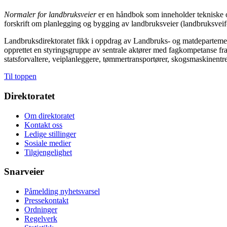
Normaler for landbruksveier
er en håndbok som inneholder tekniske o
forskrift om planlegging og bygging av landbruksveier (landbruksvei
Landbruksdirektoratet fikk i oppdrag av Landbruks- og matdeparteme
opprettet en styringsgruppe av sentrale aktører med fagkompetanse fr
statsforvaltere, veiplanleggere, tømmertransportører, skogsmaskinent
Til toppen
Direktoratet
Om direktoratet
Kontakt oss
Ledige stillinger
Sosiale medier
Tilgjengelighet
Snarveier
Påmelding nyhetsvarsel
Pressekontakt
Ordninger
Regelverk