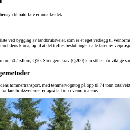
r
ensyn til naturfare er innarbeidet.
liste ved bygging av landbruksveier, som er et eget vedlegg til veinormale
tidens klima, og til at det treffes beslutninger i alle faser av veipros
nimum 50-årsflom, Q50. Strengere krav (Q200) kan stilles når viktige s
ggemetoder
mtidens tømmertransport, med tømmervogntog på opp til 74 tonn totalvek
 for landbruksveibruer er også tatt inn i veinormalene.