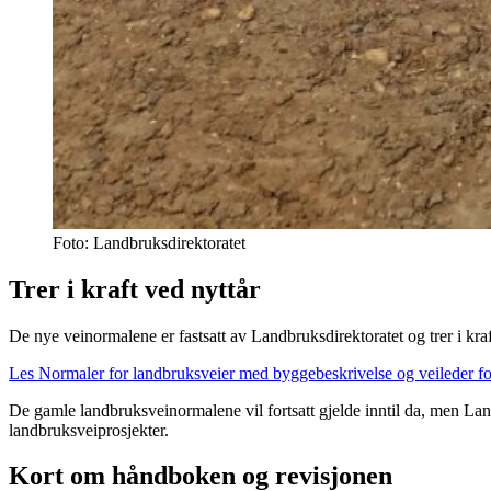
Foto: Landbruksdirektoratet
Trer i kraft ved nyttår
De nye veinormalene er fastsatt av Landbruksdirektoratet og trer i kra
Les Normaler for landbruksveier med byggebeskrivelse og veileder fo
De gamle landbruksveinormalene vil fortsatt gjelde inntil da, men Lan
landbruksveiprosjekter.
Kort om håndboken og revisjonen