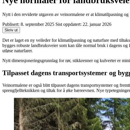
Nye normaler for landbruksveie
Nytt i den reviderte utgaven av veinormalene er at klimatilpasning og h
Publisert:
8. september 2025
Sist oppdatert:
22. januar 2026
Skriv ut
Det er laget en ny veileder for klimatilpasning og naturfare med tiltaks
bygges robuste landbruksveier som kan tåle normal bruk i dagens og fram
utløse naturfarer.
Nytt dimensjoneringsgrunnlag for rør, stikkrenner og kulverter er mi
Tilpasset dagens transportsystemer og by
Veinormalene er også blitt tilpasset dagens transportsystemer og fre
sprengfjellteknikken og tiltak for å øke bæreevnen. Nye typetegninger