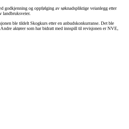
ed godkjenning og oppfølging av søknadspliktige veianlegg etter
v landbruksveier.
jonen ble tildelt Skogkurs etter en anbudskonkurranse. Det ble
ndre aktører som har bidratt med innspill til revisjonen er NVE,