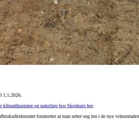
ft 1.1.2026.
r klimatilpasning og naturfare hos Skogkurs her
.
dbruksdirektoratet forutsetter at man setter seg inn i de nye veinormal