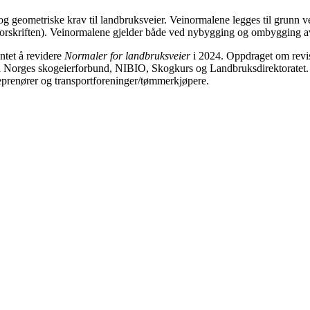
g geometriske krav til landbruksveier. Veinormalene legges til grunn v
forskriften). Veinormalene gjelder både ved nybygging og ombygging a
ntet å revidere
Normaler for landbruksveier
i 2024. Oppdraget om revis
a Norges skogeierforbund, NIBIO, Skogkurs og Landbruksdirektoratet. A
reprenører og transportforeninger/tømmerkjøpere.