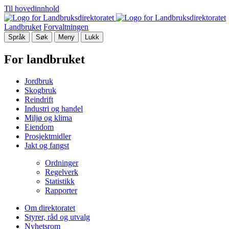
Til hovedinnhold
Landbruket
Forvaltningen
Språk
Søk
Meny
Lukk
For landbruket
Jordbruk
Skogbruk
Reindrift
Industri og handel
Miljø og klima
Eiendom
Prosjektmidler
Jakt og fangst
Ordninger
Regelverk
Statistikk
Rapporter
Om direktoratet
Styrer, råd og utvalg
Nyhetsrom