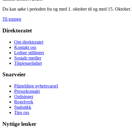
Du kan søke i perioden fra og med 1. oktober til og med 15. Oktober
Til toppen
Direktoratet
Om direktoratet
Kontakt oss
Ledige stillinger
Sosiale medier
Tilgjengelighet
Snarveier
Påmelding nyhetsvarsel
Pressekontakt
Ordninger
Regelverk
Statistikk
Tips oss
Nyttige lenker