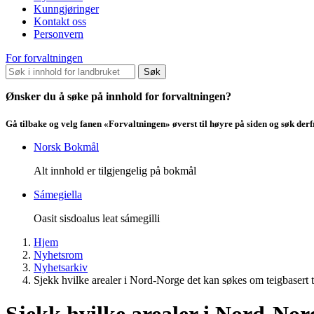
Kunngjøringer
Kontakt oss
Personvern
For forvaltningen
Søk
Ønsker du å søke på innhold for forvaltningen?
Gå tilbake og velg fanen «Forvaltningen» øverst til høyre på siden og søk der
Norsk Bokmål
Alt innhold er tilgjengelig på bokmål
Sámegiella
Oasit sisdoalus leat sámegilli
Hjem
Nyhetsrom
Nyhetsarkiv
Sjekk hvilke arealer i Nord-Norge det kan søkes om teigbasert 