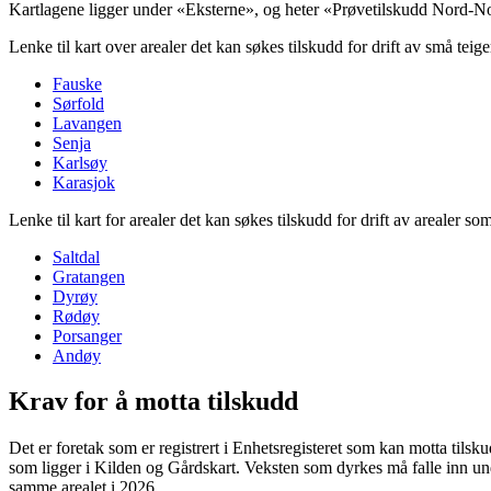
Kartlagene ligger under «Eksterne», og heter «Prøvetilskudd Nord-Nor
Lenke til kart over arealer det kan søkes tilskudd for drift av små teige
Fauske
Sørfold
Lavangen
Senja
Karlsøy
Karasjok
Lenke til kart for arealer det kan søkes tilskudd for drift av arealer som
Saltdal
Gratangen
Dyrøy
Rødøy
Porsanger
Andøy
Krav for å motta tilskudd
Det er foretak som er registrert i Enhetsregisteret som kan motta tils
som ligger i Kilden og Gårdskart. Veksten som dyrkes må falle inn un
samme arealet i 2026.