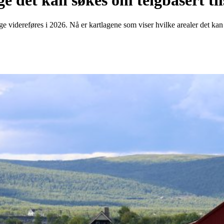
ge det kan søkes om teigbasert ti
ge videreføres i 2026. Nå er kartlagene som viser hvilke arealer det kan