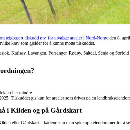
m teigbasert tilskudd mv. for utvalgte arealer i Nord-Norge
den 8. apri
hvilke krav som gjelder for å kunne motta tilskuddet.
sjok, Karlsøy, Lavangen, Porsanger, Rødøy, Saltdal, Senja og Sørfold k
eordningen?
 dekar eller mindre.
 i 2025. Tilskuddet gis kun for arealer som drives på en landbrukseiendo
 nå i Kilden og på Gårdskart
te Kilden eller Gårdskart. I kartene kan man søke opp eiendommer for å s