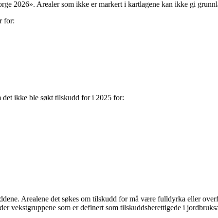
ge 2026». Arealer som ikke er markert i kartlagene kan ikke gi grunnla
r for:
 det ikke ble søkt tilskudd for i 2025 for:
kuddene. Arealene det søkes om tilskudd for må være fulldyrka eller ove
der vekstgruppene som er definert som tilskuddsberettigede i jordbruks