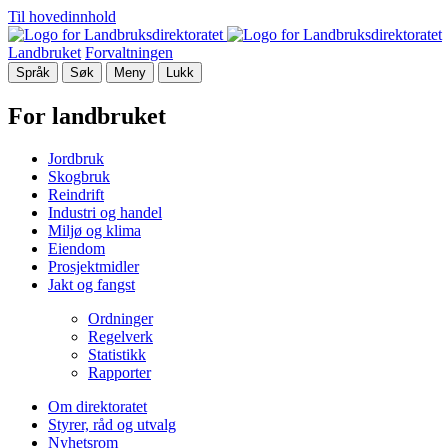
Til hovedinnhold
Landbruket
Forvaltningen
Språk
Søk
Meny
Lukk
For landbruket
Jordbruk
Skogbruk
Reindrift
Industri og handel
Miljø og klima
Eiendom
Prosjektmidler
Jakt og fangst
Ordninger
Regelverk
Statistikk
Rapporter
Om direktoratet
Styrer, råd og utvalg
Nyhetsrom