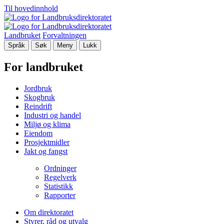
Til hovedinnhold
Landbruket
Forvaltningen
Språk
Søk
Meny
Lukk
For landbruket
Jordbruk
Skogbruk
Reindrift
Industri og handel
Miljø og klima
Eiendom
Prosjektmidler
Jakt og fangst
Ordninger
Regelverk
Statistikk
Rapporter
Om direktoratet
Styrer, råd og utvalg