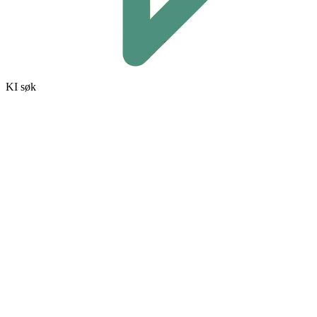
KI søk