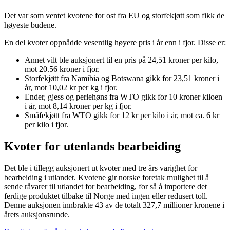
Det var som ventet kvotene for ost fra EU og storfekjøtt som fikk de
høyeste budene.
En del kvoter oppnådde vesentlig høyere pris i år enn i fjor. Disse er:
Annet vilt ble auksjonert til en pris på 24,51 kroner per kilo,
mot 20.56 kroner i fjor.
Storfekjøtt fra Namibia og Botswana gikk for 23,51 kroner i
år, mot 10,02 kr per kg i fjor.
Ender, gjess og perlehøns fra WTO gikk for 10 kroner kiloen
i år, mot 8,14 kroner per kg i fjor.
Småfekjøtt fra WTO gikk for 12 kr per kilo i år, mot ca. 6 kr
per kilo i fjor.
Kvoter for utenlands bearbeiding
Det ble i tillegg auksjonert ut kvoter med tre års varighet for
bearbeiding i utlandet. Kvotene gir norske foretak mulighet til å
sende råvarer til utlandet for bearbeiding, for så å importere det
ferdige produktet tilbake til Norge med ingen eller redusert toll.
Denne auksjonen innbrakte 43 av de totalt 327,7 millioner kronene i
årets auksjonsrunde.