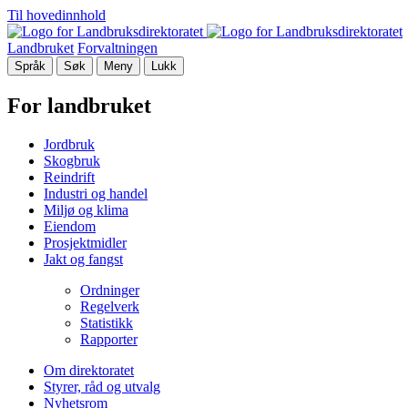
Til hovedinnhold
Landbruket
Forvaltningen
Språk
Søk
Meny
Lukk
For landbruket
Jordbruk
Skogbruk
Reindrift
Industri og handel
Miljø og klima
Eiendom
Prosjektmidler
Jakt og fangst
Ordninger
Regelverk
Statistikk
Rapporter
Om direktoratet
Styrer, råd og utvalg
Nyhetsrom