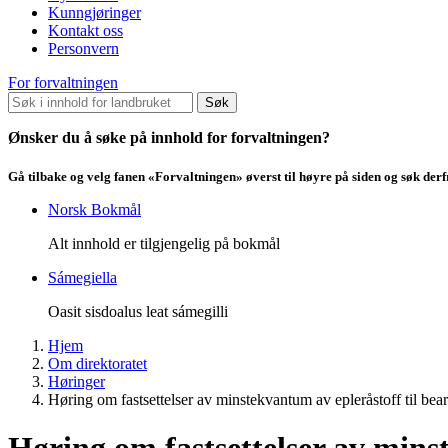
Kunngjøringer
Kontakt oss
Personvern
For forvaltningen
Søk
Ønsker du å søke på innhold for forvaltningen?
Gå tilbake og velg fanen «Forvaltningen» øverst til høyre på siden og søk der
Norsk Bokmål
Alt innhold er tilgjengelig på bokmål
Sámegiella
Oasit sisdoalus leat sámegilli
Hjem
Om direktoratet
Høringer
Høring om fastsettelser av minstekvantum av epleråstoff til bea