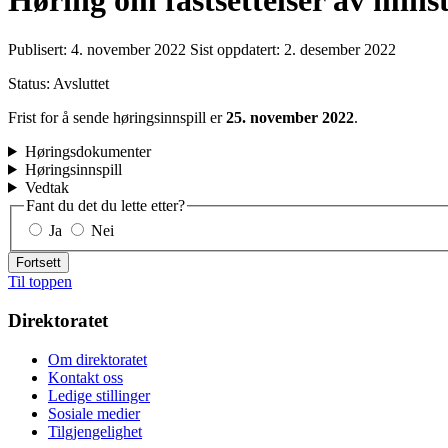
Høring om fastsettelser av mins
Publisert:
4. november 2022
Sist oppdatert:
2. desember 2022
Status: Avsluttet
Frist for å sende høringsinnspill er
25. november
2022
.
Høringsdokumenter
Høringsinnspill
Vedtak
Fant du det du lette etter?
Ja
Nei
Fortsett
Til toppen
Direktoratet
Om direktoratet
Kontakt oss
Ledige stillinger
Sosiale medier
Tilgjengelighet