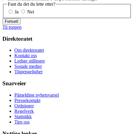
Fant du det du lette etter?
Ja
Nei
Fortsett
Til toppen
Direktoratet
Om direktoratet
Kontakt oss
Ledige stillinger
Sosiale medier
Tilgjengelighet
Snarveier
Påmelding nyhetsvarsel
Pressekontakt
Ordninger
Regelverk
Statistikk
Tips oss
Nyttige lenker