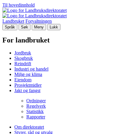
Til hovedinnhold
Landbruket
Forvaltningen
Språk
Søk
Meny
Lukk
For landbruket
Jordbruk
Skogbruk
Reindrift
Industri og handel
Miljø og klima
Eiendom
Prosjektmidler
Jakt og fangst
Ordninger
Regelverk
Statistikk
Rapporter
Om direktoratet
Styrer, råd og utvalg