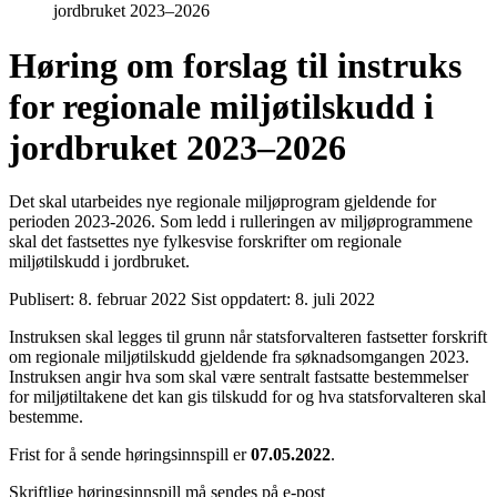
jordbruket 2023–2026
Høring om forslag til instruks
for regionale miljøtilskudd i
jordbruket 2023–2026
Det skal utarbeides nye regionale miljøprogram gjeldende for
perioden 2023-2026. Som ledd i rulleringen av miljøprogrammene
skal det fastsettes nye fylkesvise forskrifter om regionale
miljøtilskudd i jordbruket.
Publisert:
8. februar 2022
Sist oppdatert:
8. juli 2022
Instruksen skal legges til grunn når statsforvalteren fastsetter forskrift
om regionale miljøtilskudd gjeldende fra søknadsomgangen 2023.
Instruksen angir hva som skal være sentralt fastsatte bestemmelser
for miljøtiltakene det kan gis tilskudd for og hva statsforvalteren skal
bestemme.
Frist for å sende høringsinnspill er
07.05.2022
.
Skriftlige høringsinnspill må sendes på e-post