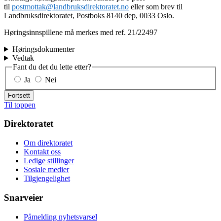
til
postmottak@landbruksdirektoratet.no
eller som brev til
Landbruksdirektoratet, Postboks 8140 dep, 0033 Oslo.
Høringsinnspillene må merkes med ref. 21/22497
Høringsdokumenter
Vedtak
Fant du det du lette etter?
Ja
Nei
Fortsett
Til toppen
Direktoratet
Om direktoratet
Kontakt oss
Ledige stillinger
Sosiale medier
Tilgjengelighet
Snarveier
Påmelding nyhetsvarsel