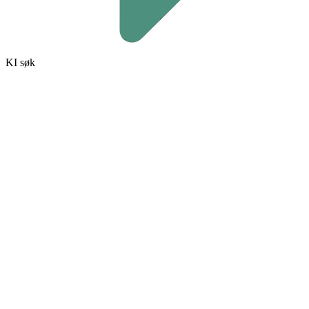
KI søk