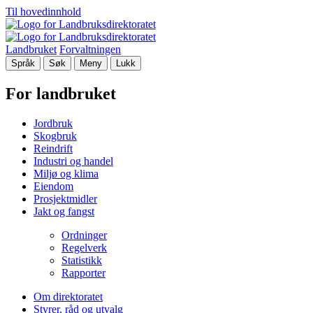
Til hovedinnhold
Landbruket
Forvaltningen
Språk
Søk
Meny
Lukk
For landbruket
Jordbruk
Skogbruk
Reindrift
Industri og handel
Miljø og klima
Eiendom
Prosjektmidler
Jakt og fangst
Ordninger
Regelverk
Statistikk
Rapporter
Om direktoratet
Styrer, råd og utvalg