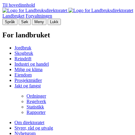
Til hovedinnhold
Landbruket
Forvaltningen
Språk
Søk
Meny
Lukk
For landbruket
Jordbruk
Skogbruk
Reindrift
Industri og handel
Miljø og klima
Eiendom
Prosjektmidler
Jakt og fangst
Ordninger
Regelverk
Statistikk
Rapporter
Om direktoratet
Styrer, råd og utvalg
Nyhetsrom