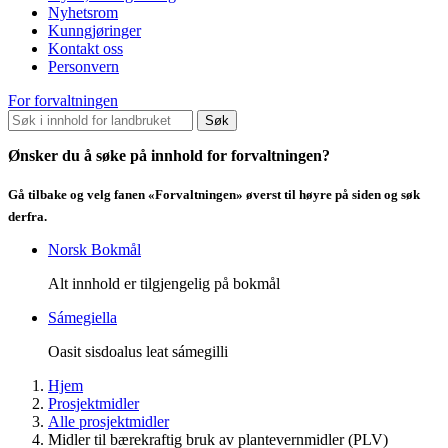
Nyhetsrom
Kunngjøringer
Kontakt oss
Personvern
For forvaltningen
Søk
Ønsker du å søke på innhold for forvaltningen?
Gå tilbake og velg fanen «Forvaltningen» øverst til høyre på siden og søk
derfra.
Norsk Bokmål
Alt innhold er tilgjengelig på bokmål
Sámegiella
Oasit sisdoalus leat sámegilli
Hjem
Prosjektmidler
Alle prosjektmidler
Midler til bærekraftig bruk av plantevernmidler (PLV)