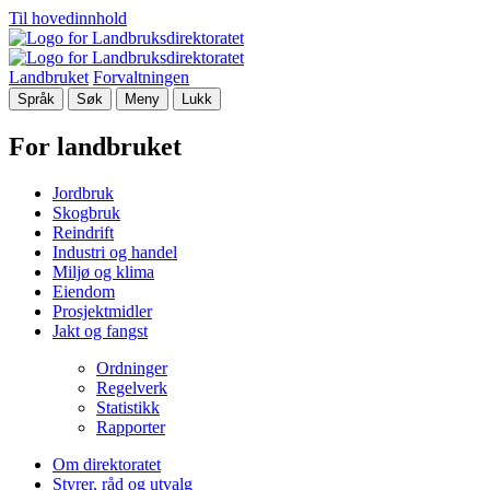
Til hovedinnhold
Landbruket
Forvaltningen
Språk
Søk
Meny
Lukk
For landbruket
Jordbruk
Skogbruk
Reindrift
Industri og handel
Miljø og klima
Eiendom
Prosjektmidler
Jakt og fangst
Ordninger
Regelverk
Statistikk
Rapporter
Om direktoratet
Styrer, råd og utvalg