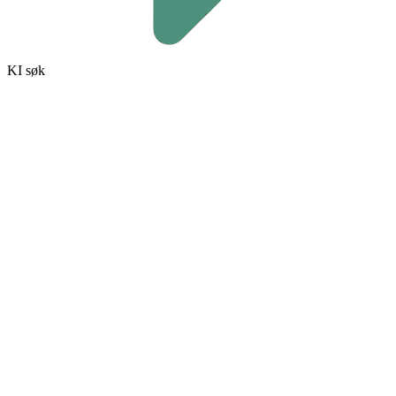
KI søk