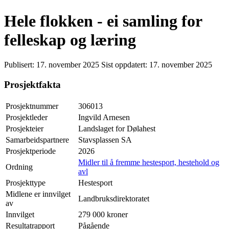
Hele flokken - ei samling for
felleskap og læring
Publisert:
17. november 2025
Sist oppdatert:
17. november 2025
Prosjektfakta
Prosjektnummer
306013
Prosjektleder
Ingvild Arnesen
Prosjekteier
Landslaget for Dølahest
Samarbeidspartnere
Stavsplassen SA
Prosjektperiode
2026
Midler til å fremme hestesport, hestehold og
Ordning
avl
Prosjekttype
Hestesport
Midlene er innvilget
Landbruksdirektoratet
av
Innvilget
279 000 kroner
Resultatrapport
Pågående