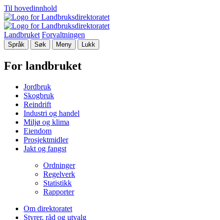
Til hovedinnhold
Landbruket
Forvaltningen
Språk
Søk
Meny
Lukk
For landbruket
Jordbruk
Skogbruk
Reindrift
Industri og handel
Miljø og klima
Eiendom
Prosjektmidler
Jakt og fangst
Ordninger
Regelverk
Statistikk
Rapporter
Om direktoratet
Styrer, råd og utvalg