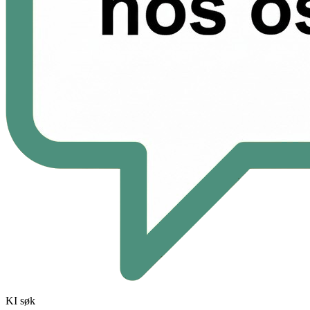
KI søk