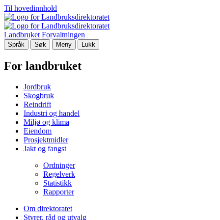
Til hovedinnhold
Landbruket
Forvaltningen
Språk
Søk
Meny
Lukk
For landbruket
Jordbruk
Skogbruk
Reindrift
Industri og handel
Miljø og klima
Eiendom
Prosjektmidler
Jakt og fangst
Ordninger
Regelverk
Statistikk
Rapporter
Om direktoratet
Styrer, råd og utvalg