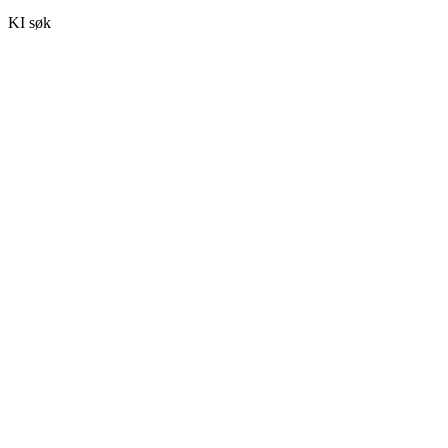
KI søk