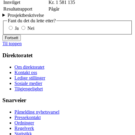
Innvilget
Kr. 1 581 135
Resultatrapport
Pågår
Prosjektbeskrivelse
Fant du det du lette etter?
Ja
Nei
Fortsett
Til toppen
Direktoratet
Om direktoratet
Kontakt oss
Ledige stillinger
Sosiale medier
Tilgjengelighet
Snarveier
Påmelding nyhetsvarsel
Pressekontakt
Ordninger
Regelverk
Statistikk