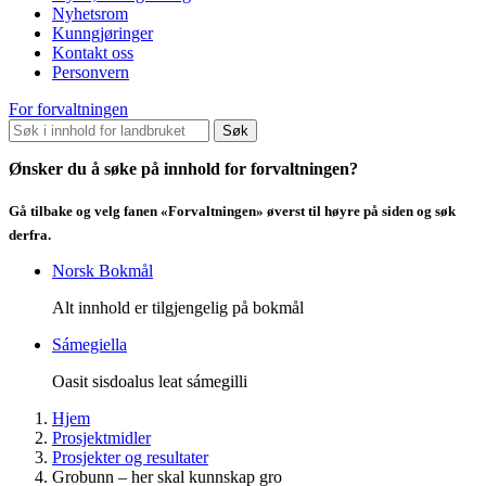
Nyhetsrom
Kunngjøringer
Kontakt oss
Personvern
For forvaltningen
Søk
Ønsker du å søke på innhold for forvaltningen?
Gå tilbake og velg fanen «Forvaltningen» øverst til høyre på siden og søk
derfra.
Norsk Bokmål
Alt innhold er tilgjengelig på bokmål
Sámegiella
Oasit sisdoalus leat sámegilli
Hjem
Prosjektmidler
Prosjekter og resultater
Grobunn – her skal kunnskap gro