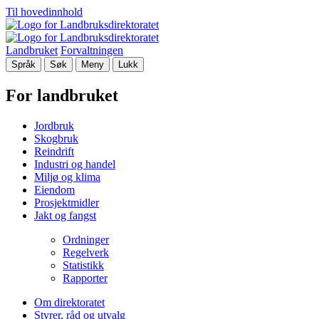
Til hovedinnhold
Landbruket
Forvaltningen
Språk
Søk
Meny
Lukk
For landbruket
Jordbruk
Skogbruk
Reindrift
Industri og handel
Miljø og klima
Eiendom
Prosjektmidler
Jakt og fangst
Ordninger
Regelverk
Statistikk
Rapporter
Om direktoratet
Styrer, råd og utvalg