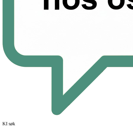
KI søk