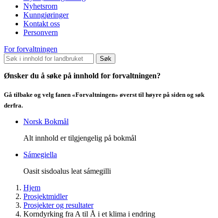
Nyhetsrom
Kunngjøringer
Kontakt oss
Personvern
For forvaltningen
Søk
Ønsker du å søke på innhold for forvaltningen?
Gå tilbake og velg fanen «Forvaltningen» øverst til høyre på siden og søk
derfra.
Norsk Bokmål
Alt innhold er tilgjengelig på bokmål
Sámegiella
Oasit sisdoalus leat sámegilli
Hjem
Prosjektmidler
Prosjekter og resultater
Korndyrking fra A til Å i et klima i endring