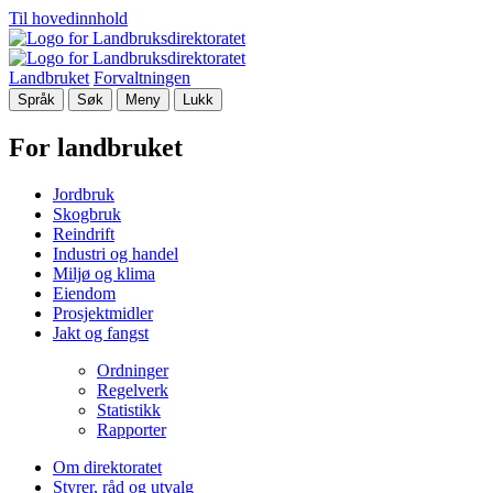
Til hovedinnhold
Landbruket
Forvaltningen
Språk
Søk
Meny
Lukk
For landbruket
Jordbruk
Skogbruk
Reindrift
Industri og handel
Miljø og klima
Eiendom
Prosjektmidler
Jakt og fangst
Ordninger
Regelverk
Statistikk
Rapporter
Om direktoratet
Styrer, råd og utvalg