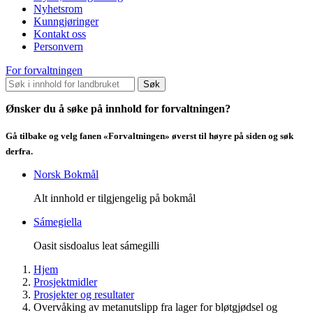
Nyhetsrom
Kunngjøringer
Kontakt oss
Personvern
For forvaltningen
Søk
Ønsker du å søke på innhold for forvaltningen?
Gå tilbake og velg fanen «Forvaltningen» øverst til høyre på siden og søk
derfra.
Norsk Bokmål
Alt innhold er tilgjengelig på bokmål
Sámegiella
Oasit sisdoalus leat sámegilli
Hjem
Prosjektmidler
Prosjekter og resultater
Overvåking av metanutslipp fra lager for bløtgjødsel og