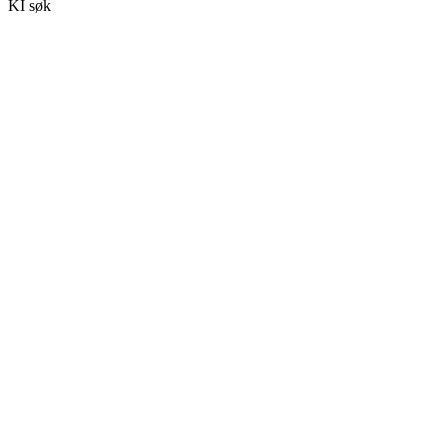
KI søk