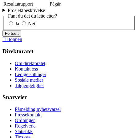
Resultatrapport
Pågår
Prosjektbeskrivelse
Fant du det du lette etter?
Ja
Nei
Fortsett
Til toppen
Direktoratet
Om direktoratet
Kontakt oss
Ledige stillinger
Sosiale medier
Tilgjengelighet
Snarveier
Påmelding nyhetsvarsel
Pressekontakt
Ordninger
Regelverk
Statistikk
Tips oss