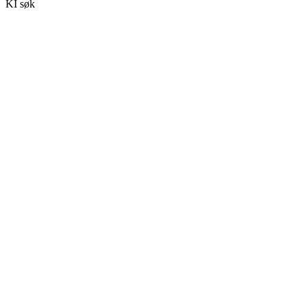
KI søk