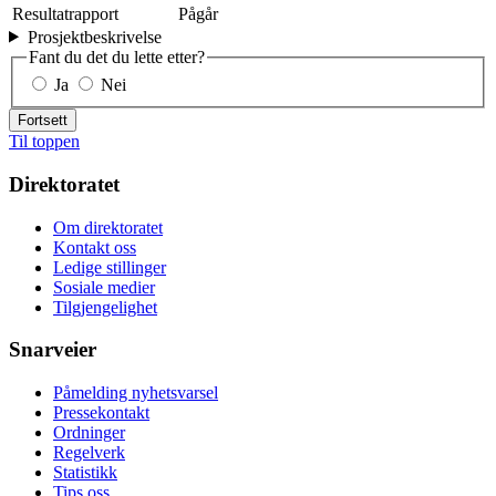
Resultatrapport
Pågår
Prosjektbeskrivelse
Fant du det du lette etter?
Ja
Nei
Fortsett
Til toppen
Direktoratet
Om direktoratet
Kontakt oss
Ledige stillinger
Sosiale medier
Tilgjengelighet
Snarveier
Påmelding nyhetsvarsel
Pressekontakt
Ordninger
Regelverk
Statistikk
Tips oss