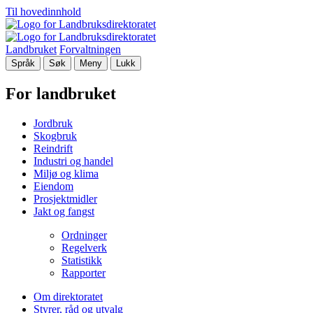
Til hovedinnhold
Landbruket
Forvaltningen
Språk
Søk
Meny
Lukk
For landbruket
Jordbruk
Skogbruk
Reindrift
Industri og handel
Miljø og klima
Eiendom
Prosjektmidler
Jakt og fangst
Ordninger
Regelverk
Statistikk
Rapporter
Om direktoratet
Styrer, råd og utvalg