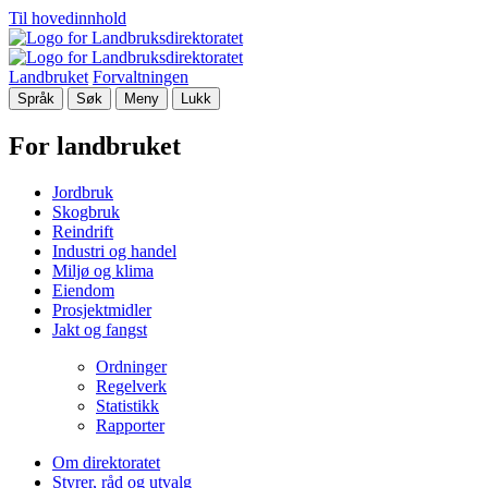
Til hovedinnhold
Landbruket
Forvaltningen
Språk
Søk
Meny
Lukk
For landbruket
Jordbruk
Skogbruk
Reindrift
Industri og handel
Miljø og klima
Eiendom
Prosjektmidler
Jakt og fangst
Ordninger
Regelverk
Statistikk
Rapporter
Om direktoratet
Styrer, råd og utvalg