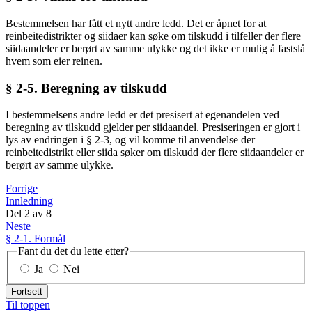
Bestemmelsen har fått et nytt andre ledd. Det er åpnet for at
reinbeitedistrikter og siidaer kan søke om tilskudd i tilfeller der flere
siidaandeler er berørt av samme ulykke og det ikke er mulig å fastslå
hvem som eier reinen.
§ 2-5. Beregning av tilskudd
I bestemmelsens andre ledd er det presisert at egenandelen ved
beregning av tilskudd gjelder per siidaandel. Presiseringen er gjort i
lys av endringen i § 2-3, og vil komme til anvendelse der
reinbeitedistrikt eller siida søker om tilskudd der flere siidaandeler er
berørt av samme ulykke.
Forrige
Innledning
Del
2
av
8
Neste
§ 2-1. Formål
Fant du det du lette etter?
Ja
Nei
Fortsett
Til toppen