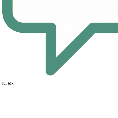
KI søk