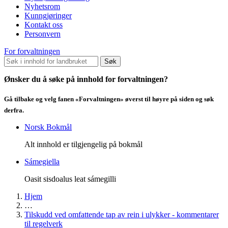
Nyhetsrom
Kunngjøringer
Kontakt oss
Personvern
For forvaltningen
Søk
Ønsker du å søke på innhold for forvaltningen?
Gå tilbake og velg fanen «Forvaltningen» øverst til høyre på siden og søk
derfra.
Norsk Bokmål
Alt innhold er tilgjengelig på bokmål
Sámegiella
Oasit sisdoalus leat sámegilli
Hjem
…
Tilskudd ved omfattende tap av rein i ulykker - kommentarer
til regelverk