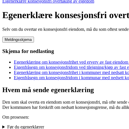
Eigenerklære konsesjonsfri overtaking av eigedom
Egenerklære konsesjonsfri over
Selv om du overtar en konsesjonsfri eiendom, må du som oftest sende
Meldingsskjema
Skjema for nedlasting
Egenerklæring om konsesjonsfrihet ved erverv av fast eiendo
Eigenfråsegn om konsesjonsfridom ved tileigning/kjøp av fast
Egenerklæring om konsesjonsfrihet i kommuner med nedsatt k
Eigenfråsegn om konsesjonsfridom i kommunar med nedsett k
Hvem må sende egenerklæring
Den som skal overta en eiendom som er konsesjonsfri, må ofte sende 
Der kommunen har forskrift om nedsatt konsesjonsgrense, må du alli
Om prosessen:
Før du egenerklærer