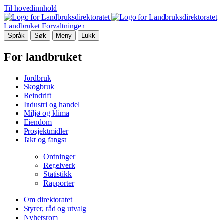
Til hovedinnhold
Landbruket
Forvaltningen
Språk
Søk
Meny
Lukk
For landbruket
Jordbruk
Skogbruk
Reindrift
Industri og handel
Miljø og klima
Eiendom
Prosjektmidler
Jakt og fangst
Ordninger
Regelverk
Statistikk
Rapporter
Om direktoratet
Styrer, råd og utvalg
Nyhetsrom