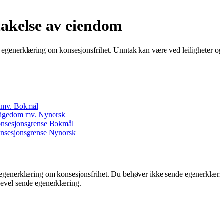
takelse av eiendom
 egenerklæring om konsesjonsfrihet. Unntak kan være ved leiligheter 
m mv. Bokmål
 eigedom mv. Nynorsk
onsesjonsgrense Bokmål
onsesjonsgrense Nynorsk
egenerklæring om konsesjonsfrihet. Du behøver ikke sende egenerklærin
kevel sende egenerklæring.