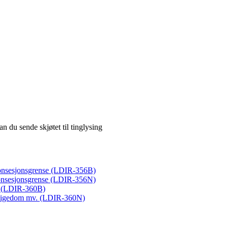
an du sende skjøtet til tinglysing
konsesjonsgrense (LDIR-356B)
onsesjonsgrense (LDIR-356N)
om (LDIR-360B)
t eigedom mv. (LDIR-360N)