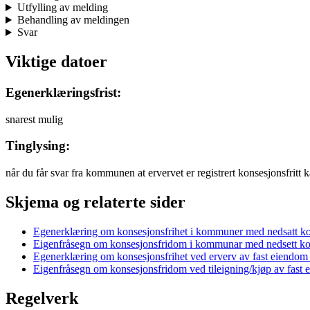
Utfylling av melding
Behandling av meldingen
Svar
Viktige datoer
Egenerklæringsfrist:
snarest mulig
Tinglysing:
når du får svar fra kommunen at ervervet er registrert konsesjonsfritt k
Skjema og relaterte sider
Egenerklæring om konsesjonsfrihet i kommuner med nedsatt 
Eigenfråsegn om konsesjonsfridom i kommunar med nedsett k
Egenerklæring om konsesjonsfrihet ved erverv av fast eiend
Eigenfråsegn om konsesjonsfridom ved tileigning/kjøp av fas
Regelverk