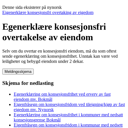
Denne sida eksisterer på nynorsk
Eigenerklære konsesjonsfri overtaking av eigedom
Egenerklære konsesjonsfri
overtakelse av eiendom
Selv om du overtar en konsesjonsfri eiendom, må du som oftest
sende egenerklæring om konsesjonsfrihet. Unntak kan være ved
leiligheter og bebygd eiendom under 2 dekar.
Meldingsskjema
Skjema for nedlasting
Egenerklæring om konsesjonsfrihet ved erverv av fast
eiendom mv. Bokmål
Eigenfråsegn om konsesjonsfridom ved tileigning/kjøp av fast
eigedom mv. Nynorsk
Egenerklæring om konsesjonsfrihet i kommuner med nedsatt
konsesjonsgrense Bokmål
Eigenfråsegn om konsesjonsfridom i kommunar med nedsett