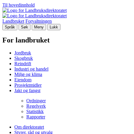
Til hovedinnhold
Landbruket
Forvaltningen
Språk
Søk
Meny
Lukk
For landbruket
Jordbruk
Skogbruk
Reindrift
Industri og handel
Miljø og klima
Eiendom
Prosjektmidler
Jakt og fangst
Ordninger
Regelverk
Statistikk
Rapporter
Om direktoratet
Styrer, råd og utvalg