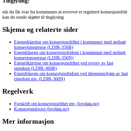
Tinglysing:
når du får svar fra kommunen at ervervet er registrert konsesjonsfritt
kan du sende skjøtet til tinglysing
Skjema og relaterte sider
Egenerklæring om konsesjonsfrihet i kommuner med nedsatt
konsesjonsgrense (LDIR-356B)
Eigenfråsegn om konsesjonsfridom i kommunar med nedsett
konsesjonsgrense (LDIR-356N)
Egenerklæring om konsesjonsfrihet ved erverv av fast
eiendom (LDIR-360B)
Eigenfråsegn om konsesjonsfridom ved tileigning/kjøp av fast
eigedom mv. (LDIR-360N)
Regelverk
Forskrift om konsesjonsfrihet mv. (lovdata.no)
Konsesjonsloven (lovdata.no)
Mer informasjon