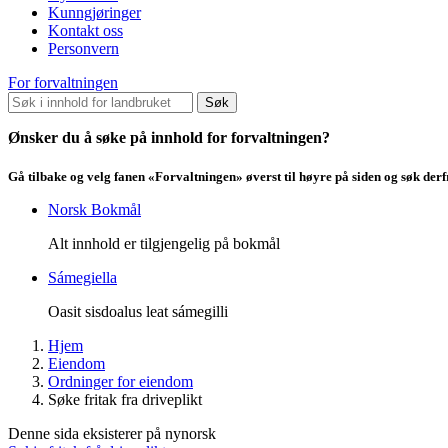
Kunngjøringer
Kontakt oss
Personvern
For forvaltningen
Søk
Ønsker du å søke på innhold for forvaltningen?
Gå tilbake og velg fanen «Forvaltningen» øverst til høyre på siden og søk der
Norsk Bokmål
Alt innhold er tilgjengelig på bokmål
Sámegiella
Oasit sisdoalus leat sámegilli
Hjem
Eiendom
Ordninger for eiendom
Søke fritak fra driveplikt
Denne sida eksisterer på nynorsk