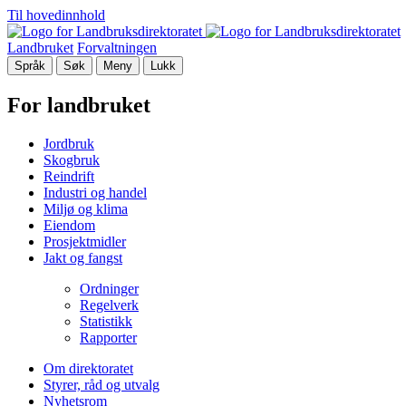
Til hovedinnhold
Landbruket
Forvaltningen
Språk
Søk
Meny
Lukk
For landbruket
Jordbruk
Skogbruk
Reindrift
Industri og handel
Miljø og klima
Eiendom
Prosjektmidler
Jakt og fangst
Ordninger
Regelverk
Statistikk
Rapporter
Om direktoratet
Styrer, råd og utvalg
Nyhetsrom