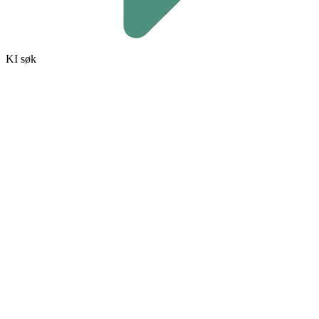
KI søk