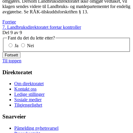
omgjøres. Dersom Landbruksdirektoratet ikke omgjør vedtaket, vil
klagen sendes videre til Landbruks- og matdepartementet for endelig
avgjørelse. Se RÅK-tilskuddsforskriften § 13.
Forrige
7. Landbruksdirektoratet foretar kontroller
Del
9
av
9
Fant du det du lette etter?
Ja
Nei
Fortsett
Til toppen
Direktoratet
Om direktoratet
Kontakt oss
Ledige stillinger
Sosiale medier
Tilgjengelighet
Snarveier
Påmelding nyhetsvarsel