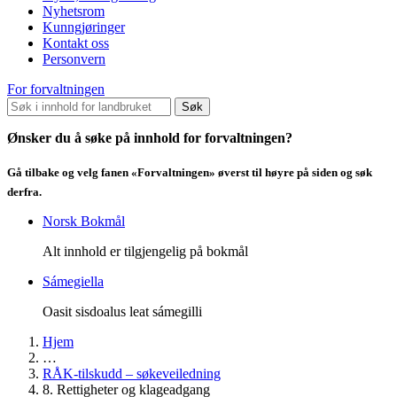
Nyhetsrom
Kunngjøringer
Kontakt oss
Personvern
For forvaltningen
Søk
Ønsker du å søke på innhold for forvaltningen?
Gå tilbake og velg fanen «Forvaltningen» øverst til høyre på siden og søk
derfra.
Norsk Bokmål
Alt innhold er tilgjengelig på bokmål
Sámegiella
Oasit sisdoalus leat sámegilli
Hjem
…
RÅK-tilskudd – søkeveiledning
8. Rettigheter og klageadgang