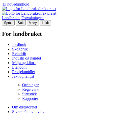
Til hovedinnhold
Landbruket
Forvaltningen
Språk
Søk
Meny
Lukk
For landbruket
Jordbruk
Skogbruk
Reindrift
Industri og handel
Miljø og klima
Eiendom
Prosjektmidler
Jakt og fangst
Ordninger
Regelverk
Statistikk
Rapporter
Om direktoratet
Styrer, råd og utvalg