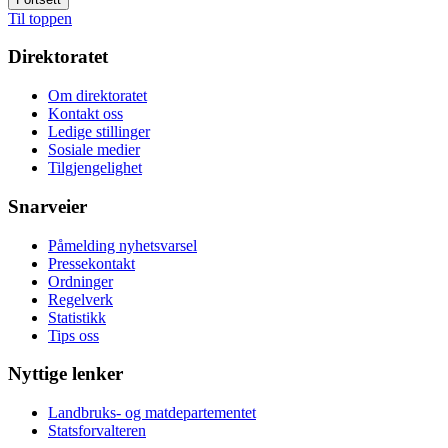
Til toppen
Direktoratet
Om direktoratet
Kontakt oss
Ledige stillinger
Sosiale medier
Tilgjengelighet
Snarveier
Påmelding nyhetsvarsel
Pressekontakt
Ordninger
Regelverk
Statistikk
Tips oss
Nyttige lenker
Landbruks- og matdepartementet
Statsforvalteren