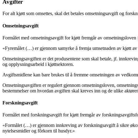
Avgifter
For alt kjøtt som omsettes, skal det betales omsetningsavgift og forsk
Omsetningsavgift
Formålet med omsetningsavgift for kjøtt fremgår av omsetningsloven 
«Fyremålet (…) er gjennom samyrke å fremja umsetnaden av kjøtt av stor
Omsetningsavgiften er det produsentene som skal betale, jf. innkrevingsf
og opplysningsarbeid i kjøttsektoren.
Avgiftsmidlene kan bare brukes til å fremme omsetningen av vedkomm
Omsetningsavgiften er regulert gjennom omsetningsloven, omsetningsav
bestemmelser om hvordan avgiften skal kreves inn og de ulike aktøren
Forskningsavgift
Formålet med forskningsavgift for kjøtt fremgår av forskningsavgiftsfo
«Formålet (…) er gjennom innkreving av forskningsavgift å sikre økono
nytelsesmidler og fôrkorn til husdyr.»