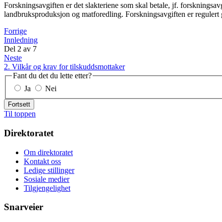
Forskningsavgiften er det slakteriene som skal betale, jf. forskningsavg
landbruksproduksjon og matforedling. Forskningsavgiften er regulert 
Forrige
Innledning
Del
2
av
7
Neste
2. Vilkår og krav for tilskuddsmottaker
Fant du det du lette etter?
Ja
Nei
Fortsett
Til toppen
Direktoratet
Om direktoratet
Kontakt oss
Ledige stillinger
Sosiale medier
Tilgjengelighet
Snarveier