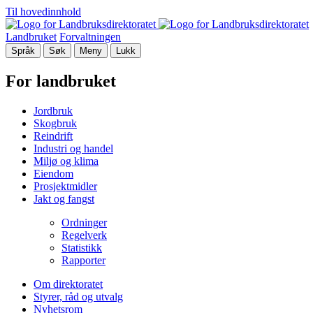
Til hovedinnhold
Landbruket
Forvaltningen
Språk
Søk
Meny
Lukk
For landbruket
Jordbruk
Skogbruk
Reindrift
Industri og handel
Miljø og klima
Eiendom
Prosjektmidler
Jakt og fangst
Ordninger
Regelverk
Statistikk
Rapporter
Om direktoratet
Styrer, råd og utvalg
Nyhetsrom