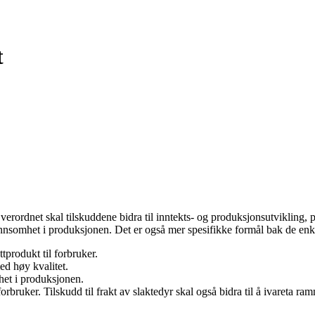
t
erordnet skal tilskuddene bidra til inntekts- og produksjonsutvikling, 
 lønnsomhet i produksjonen. Det er også mer spesifikke formål bak de enk
tprodukt til forbruker.
ed høy kvalitet.
mhet i produksjonen.
forbruker. Tilskudd til frakt av slaktedyr skal også bidra til å ivareta ra