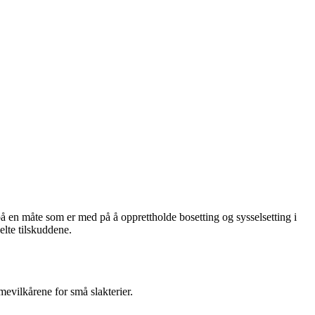
på en måte som er med på å opprettholde bosetting og sysselsetting i
elte tilskuddene.
mmevilkårene for små slakterier.