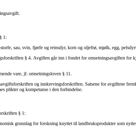
ningsavgift.
§ 1:
fe, sau, svin, fjørfe og reinsdyr, korn og oljefrø, mjølk, egg, pelsdyr
orskriften § 4. Avgiften går inn i fondet for omsetningsavgiften for kjøtt
ende vare, jf. omsetningsloven § 11.
giftsforskriften og innkrevingsforskriften. Satsene for avgiftene frem
es plikter og kompetanse i den forbindelse.
rskriften § 1:
misk grunnlag for forskning knyttet til landbruksprodukter som nyttes 