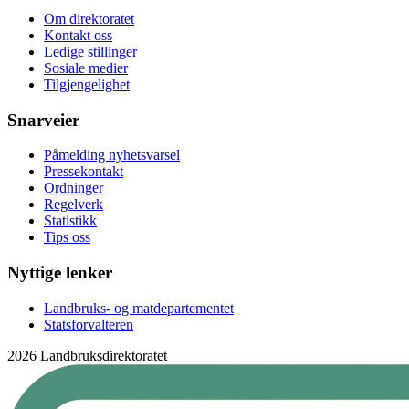
Om direktoratet
Kontakt oss
Ledige stillinger
Sosiale medier
Tilgjengelighet
Snarveier
Påmelding nyhetsvarsel
Pressekontakt
Ordninger
Regelverk
Statistikk
Tips oss
Nyttige lenker
Landbruks- og matdepartementet
Statsforvalteren
2026 Landbruksdirektoratet