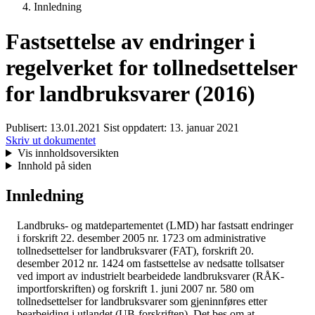
Innledning
Fastsettelse av endringer i
regelverket for tollnedsettelser
for landbruksvarer (2016)
Publisert:
13.01.2021
Sist oppdatert:
13. januar 2021
Skriv ut dokumentet
Vis innholdsoversikten
Innhold på siden
Innledning
Landbruks- og matdepartementet (LMD) har fastsatt endringer
i forskrift 22. desember 2005 nr. 1723 om administrative
tollnedsettelser for landbruksvarer (FAT), forskrift 20.
desember 2012 nr. 1424 om fastsettelse av nedsatte tollsatser
ved import av industrielt bearbeidede landbruksvarer (RÅK-
importforskriften) og forskrift 1. juni 2007 nr. 580 om
tollnedsettelser for landbruksvarer som gjeninnføres etter
bearbeiding i utlandet (UB-forskriften). Det bes om at