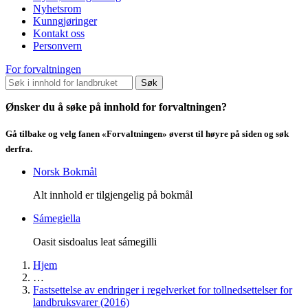
Nyhetsrom
Kunngjøringer
Kontakt oss
Personvern
For forvaltningen
Søk
Ønsker du å søke på innhold for forvaltningen?
Gå tilbake og velg fanen «Forvaltningen» øverst til høyre på siden og søk
derfra.
Norsk Bokmål
Alt innhold er tilgjengelig på bokmål
Sámegiella
Oasit sisdoalus leat sámegilli
Hjem
…
Fastsettelse av endringer i regelverket for tollnedsettelser for
landbruksvarer (2016)