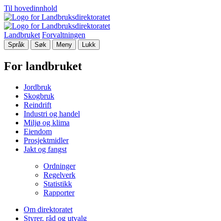
Til hovedinnhold
Landbruket
Forvaltningen
Språk
Søk
Meny
Lukk
For landbruket
Jordbruk
Skogbruk
Reindrift
Industri og handel
Miljø og klima
Eiendom
Prosjektmidler
Jakt og fangst
Ordninger
Regelverk
Statistikk
Rapporter
Om direktoratet
Styrer, råd og utvalg