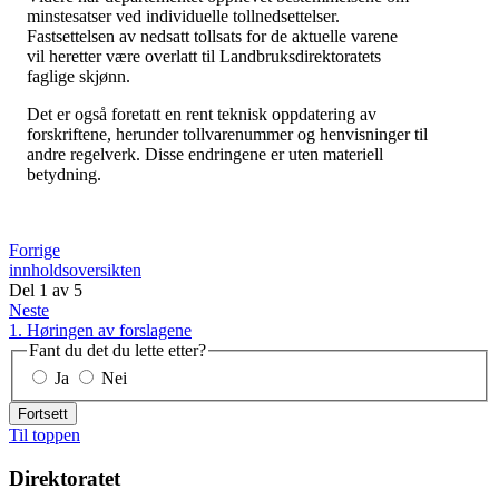
minstesatser ved individuelle tollnedsettelser.
Fastsettelsen av nedsatt tollsats for de aktuelle varene
vil heretter være overlatt til Landbruksdirektoratets
faglige skjønn.
Det er også foretatt en rent teknisk oppdatering av
forskriftene, herunder tollvarenummer og henvisninger til
andre regelverk. Disse endringene er uten materiell
betydning.
Forrige
innholdsoversikten
Del
1
av
5
Neste
1. Høringen av forslagene
Fant du det du lette etter?
Ja
Nei
Fortsett
Til toppen
Direktoratet