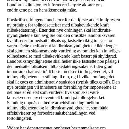
Landbruksdirektoratet informerer berørte aktører om
endringene på en hensiktsmessig måte.
Forskriftsendringene innebærer for det første at det innføres en
ny ordning for tollnedsettelser med tilbakevirkende kraft
(tilbakedatering). Etter den nye ordningen skal landbruks-
myndighetene kun avgjøre om den omsøkte landbruksvaren
kvalifiserer for nedsatt tollsats og fastsette riktig tollsats for
varen. Dette medfører at landbruksmyndighetene ikke lenger
skal gjøre en skjønnsmessig vurdering av om det kan innvilges
tollnedsettelse med tilbakevirkende kraft basert på skyldgrad.
Landbruksmyndighetene skal heller ikke fastsette noe påslag i
den nedsatte tollsatsen i tilbakedateringssakene. I den grad
importøren har overtrådt bestemmelser i tollregelverket, vil
tollmyndighetene tar stilling til om, og i hvilket omfang, det
skal ilegges en administrativ sanksjon (typisk tilleggstoll). Den
nye ordningen vil innebære en forenkling for importørene at
det bare er én etat som vurderer hva som skal være
konsekvensen av et eventuelt brudd på tollregelverket.
Samtidig oppnås en bedre arbeidsfordeling mellom
tollmyndighetene og landbruksmyndighetene, som både
effektiviserer og forbedrer saksbehandlingen ved
fortollingsfeil.
Videre har departementet opphevet bestemmelsene om