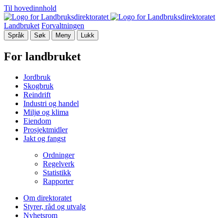
Til hovedinnhold
Landbruket
Forvaltningen
Språk
Søk
Meny
Lukk
For landbruket
Jordbruk
Skogbruk
Reindrift
Industri og handel
Miljø og klima
Eiendom
Prosjektmidler
Jakt og fangst
Ordninger
Regelverk
Statistikk
Rapporter
Om direktoratet
Styrer, råd og utvalg
Nyhetsrom