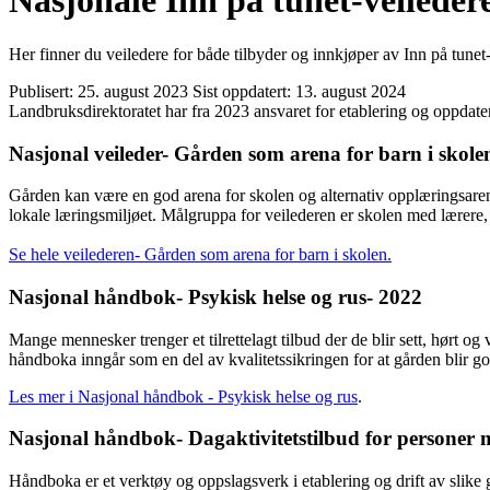
Nasjonale Inn på tunet-veileder
Her finner du veiledere for både tilbyder og innkjøper av Inn på tunet-
Publisert:
25. august 2023
Sist oppdatert:
13. august 2024
Landbruksdirektoratet har fra 2023 ansvaret for etablering og oppdater
Nasjonal veileder- Gården som arena for barn i skole
Gården kan være en god arena for skolen og alternativ opplæringsaren
lokale læringsmiljøet. Målgruppa for veilederen er skolen med lærere,
Se hele veilederen- Gården som arena for barn i skolen.
Nasjonal håndbok- Psykisk helse og rus- 2022
Mange mennesker trenger et tilrettelagt tilbud der de blir sett, hørt o
håndboka inngår som en del av kvalitetssikringen for at gården blir go
Les mer i Nasjonal håndbok - Psykisk helse og rus
.
Nasjonal håndbok- Dagaktivitetstilbud for personer
Håndboka er et verktøy og oppslagsverk i etablering og drift av slike