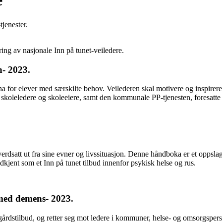
e
tjenester.
ing av nasjonale Inn på tunet-veiledere.
n- 2023
.
a for elever med særskilte behov. Veilederen skal motivere og inspirere
 skoleledere og skoleeiere, samt den kommunale PP-tjenesten, foresatte 
g verdsatt ut fra sine evner og livssituasjon. Denne håndboka er et oppsl
dkjent som et Inn på tunet tilbud innenfor psykisk helse og rus.
 med demens- 2023.
 gårdstilbud, og retter seg mot ledere i kommuner, helse- og omsorgsper