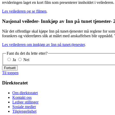
revideringen laget en kort film som presenterer innholdet i veilederen.
Les veilederen og se filmen
.
Nasjonal veileder- Innkjøp av Inn på tunet tjenester- 
Når det offentlige skal kjøpe Inn på tunet-tjenester må reglene for som g
forankres og videreføres slik at målet med anskaffelsen blir oppnådd. 
Les veilederen om innkjøp av Inn på tunet-tjenester
.
Fant du det du lette etter?
Ja
Nei
Fortsett
Til toppen
Direktoratet
Om direktoratet
Kontakt oss
Ledige stillinger
Sosiale medier
Tilgjengelighet