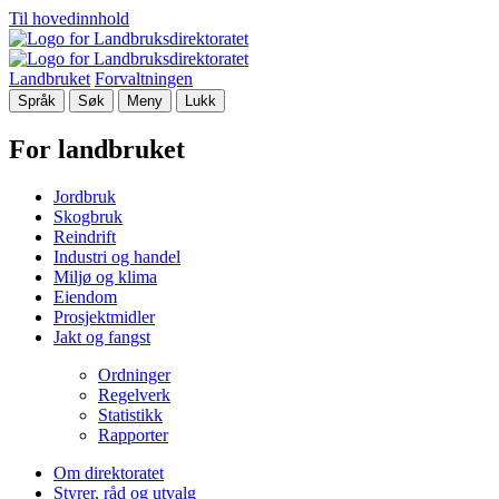
Til hovedinnhold
Landbruket
Forvaltningen
Språk
Søk
Meny
Lukk
For landbruket
Jordbruk
Skogbruk
Reindrift
Industri og handel
Miljø og klima
Eiendom
Prosjektmidler
Jakt og fangst
Ordninger
Regelverk
Statistikk
Rapporter
Om direktoratet
Styrer, råd og utvalg