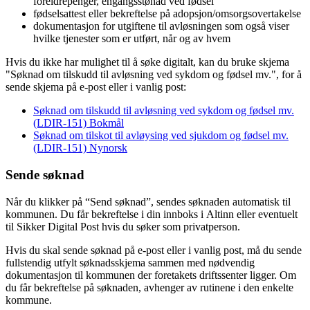
foreldrepenger, engangsstønad ved fødsel
fødselsattest eller bekreftelse på adopsjon/omsorgsovertakelse
dokumentasjon for utgiftene til avløsningen som også viser
hvilke tjenester som er utført, når og av hvem
Hvis du ikke har mulighet til å søke digitalt, kan du bruke skjema
"Søknad om tilskudd til avløsning ved sykdom og fødsel mv.", for å
sende skjema på e-post eller i vanlig post:
Søknad om tilskudd til avløsning ved sykdom og fødsel mv.
(LDIR-151) Bokmål
Søknad om tilskot til avløysing ved sjukdom og fødsel mv.
(LDIR-151) Nynorsk
Sende søknad
Når du klikker på “Send søknad”, sendes søknaden automatisk til
kommunen. Du får bekreftelse i din innboks i Altinn eller eventuelt
til Sikker Digital Post hvis du søker som privatperson.
Hvis du skal sende søknad på e-post eller i vanlig post, må du sende
fullstendig utfylt søknadsskjema sammen med nødvendig
dokumentasjon til kommunen der foretakets driftssenter ligger. Om
du får bekreftelse på søknaden, avhenger av rutinene i den enkelte
kommune.