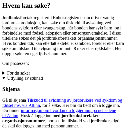
Hvem kan søke?
Jordbruksforetak registrert i Enhetsregisteret som driver vanlig
jordbruksproduksjon, kan søke om tilskudd til avløsning ved
bondens sykdom eller svangerskap, når bonden har sykt barn, og i
forbindelse med fødsel, adopsjon eller omsorgsovertakelse. I disse
tilfellene søkes det på jordbruksforetakets organisasjonsnummer.
Hvis bonden dør, kan etterlatt ektefelle, samboer, forelder eller barn
søke om tilskudd til avløsning for inntil 8 uker etter dødsfallet. Her
oppgir søkeren eget fødselsnummer.
Om prosessen:
Før du søker
Utfylling av søknad
Skjema
Gå til skjema
Tilskudd til avløsning av jordbrukere ved sykdom og
fødsel mv. via Altinn
, for å søke. Her blir du bedt om å logge inn.
Du finner
informasjon om hvordan du logger inn, på nettsidene
til Altinn
. Husk å logge inn med
jordbruksforetakets
organisasjonsnummer
, bortsett fra tilskudd ved jordbrukers død,
da skal det logges inn med personnummer.