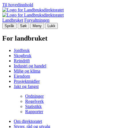
Til hovedinnhold
Landbruket
Forvaltningen
Språk
Søk
Meny
Lukk
For landbruket
Jordbruk
Skogbruk
Reindrift
Industri og handel
Miljø og klima
Eiendom
Prosjektmidler
Jakt og fangst
Ordninger
Regelverk
Statistikk
Rapporter
Om direktoratet
Styrer, råd og utvalg