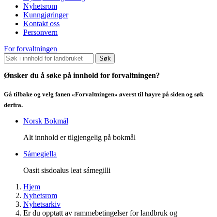
Nyhetsrom
Kunngjøringer
Kontakt oss
Personvern
For forvaltningen
Søk
Ønsker du å søke på innhold for forvaltningen?
Gå tilbake og velg fanen «Forvaltningen» øverst til høyre på siden og søk
derfra.
Norsk Bokmål
Alt innhold er tilgjengelig på bokmål
Sámegiella
Oasit sisdoalus leat sámegilli
Hjem
Nyhetsrom
Nyhetsarkiv
Er du opptatt av rammebetingelser for landbruk og