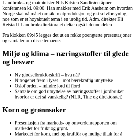
Landbruks- og matminister Nils Kristen Sandtrøen åpner
konferansen kl. 09:00. Han snakker med Erik Aasheim om hvordan
Norge skal nå målet om økt matproduksjon og økt selvforsyning,
noe som er et høyaktuelt tema i en urolig tid. Adm. direktør Eli
Reistad i Landbruksdirektoratet deltar også i denne delen.
Fra klokken 09:45 legges det ut en rekke poengterte presentasjoner
og samtaler om disse temaene:
Miljø og klima – næringsstoffer til glede
og besvær
Ny gjødselbrukforskrift – hva nå?
Nitrogenet frem i lyset – mot bærekraftig utnyttelse
Oslofjorden – mindre jord til fjord
Samtale om god utnyttelse av næringsstoffer i jordbruket -
hvorfor er det så vanskelig? (NLR, Tine og direktoratet)
Korn og grønnsaker
Presentasjon fra markeds- og omverdenrapporten om
markedet for frukt og grønt.
Markedet for korn, mel og kraftfôr og mulige tiltak for å