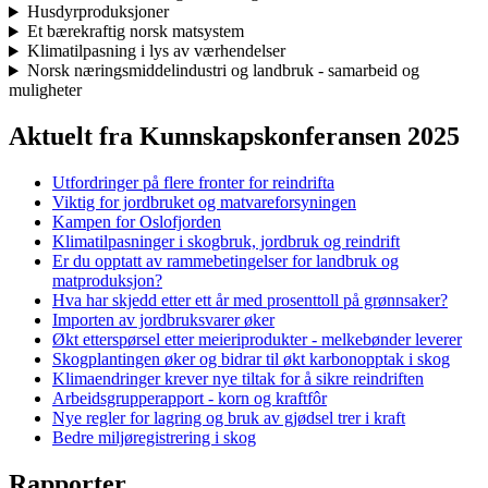
Husdyrproduksjoner
Et bærekraftig norsk matsystem
Klimatilpasning i lys av værhendelser
Norsk næringsmiddelindustri og landbruk - samarbeid og
muligheter
Aktuelt fra Kunnskapskonferansen 2025
Utfordringer på flere fronter for reindrifta
Viktig for jordbruket og matvareforsyningen
Kampen for Oslofjorden
Klimatilpasninger i skogbruk, jordbruk og reindrift
Er du opptatt av rammebetingelser for landbruk og
matproduksjon?
Hva har skjedd etter ett år med prosenttoll på grønnsaker?
Importen av jordbruksvarer øker
Økt etterspørsel etter meieriprodukter - melkebønder leverer
Skogplantingen øker og bidrar til økt karbonopptak i skog
Klimaendringer krever nye tiltak for å sikre reindriften
Arbeidsgrupperapport - korn og kraftfôr
Nye regler for lagring og bruk av gjødsel trer i kraft
Bedre miljøregistrering i skog
Rapporter