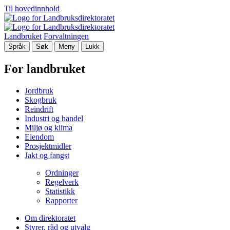
Til hovedinnhold
Landbruket
Forvaltningen
Språk
Søk
Meny
Lukk
For landbruket
Jordbruk
Skogbruk
Reindrift
Industri og handel
Miljø og klima
Eiendom
Prosjektmidler
Jakt og fangst
Ordninger
Regelverk
Statistikk
Rapporter
Om direktoratet
Styrer, råd og utvalg