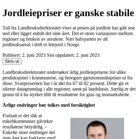
Jordleiepriser er ganske stabile
Tall fra Landbruksdirektoratet viser at prisen på jordleie har gått noe
ned eller ligget stabilt det siste året. Det er store variasjoner mellom
regioner og bruken av arealene. Nær halvparten av alt
jordbruksareal i drift er leiejord i Norge.
Publisert:
2. juni 2023
Sist oppdatert:
2. juni 2023
Skriv ut
Landbruksdirektoratet undersøker årlig jordleieprisene for ulike
produksjoner i kommunene, og beregner gjennomsnittspriser ut fra
disse. Svarprosenten har i år økt fra 67 til 82 prosent. Dette gir et
sikrere datagrunnlag i alle regioner, samt på landsbasis. Særlig er det
grunn til å ha styrket tillit til resultatene for gras og innmarksbeite.
Årlige endringer bør tolkes med forsiktighet
Fortsatt er det slik at
enkeltkommuner påvirker
resultatene betydelig. -
Enkelte store endringer det
siste året kan forklares med