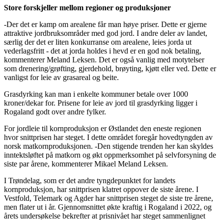
Store forskjeller mellom regioner og produksjoner
-Der det er kamp om arealene får man høye priser. Dette er gjerne
attraktive jordbruksområder med god jord. I andre deler av landet,
særlig der det er liten konkurranse om arealene, leies jorda ut
vederlagsfritt - det at jorda holdes i hevd er en god nok betaling,
kommenterer Meland Leksen. Det er også vanlig med motytelser
som drenering/grøfting, gjerdehold, brøyting, kjøtt eller ved. Dette er
vanligst for leie av grasareal og beite.
Grasdyrking kan man i enkelte kommuner betale over 1000
kroner/dekar for. Prisene for leie av jord til grasdyrking ligger i
Rogaland godt over andre fylker.
For jordleie til kornproduksjon er Østlandet den eneste regionen
hvor snittprisen har steget. I dette området foregår hovedtyngden av
norsk matkornproduksjonen. -Den stigende trenden her kan skyldes
inntektsløftet på matkorn og økt oppmerksomhet på selvforsyning de
siste par årene, kommenterer Mikael Meland Leksen.
I Trøndelag, som er det andre tyngdepunktet for landets
kornproduksjon, har snittprisen klatret oppover de siste årene. I
Vestfold, Telemark og Agder har snittprisen steget de siste tre årene,
men flater ut i år. Gjennomsnittet økte kraftig i Rogaland i 2022, og
årets undersøkelse bekrefter at prisnivået har steget sammenlignet