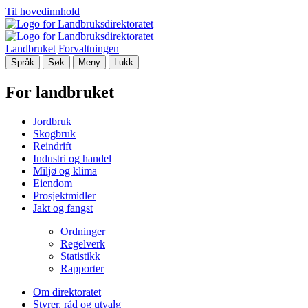
Til hovedinnhold
Landbruket
Forvaltningen
Språk
Søk
Meny
Lukk
For landbruket
Jordbruk
Skogbruk
Reindrift
Industri og handel
Miljø og klima
Eiendom
Prosjektmidler
Jakt og fangst
Ordninger
Regelverk
Statistikk
Rapporter
Om direktoratet
Styrer, råd og utvalg