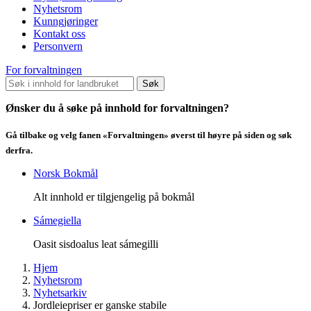
Nyhetsrom
Kunngjøringer
Kontakt oss
Personvern
For forvaltningen
Søk
Ønsker du å søke på innhold for forvaltningen?
Gå tilbake og velg fanen «Forvaltningen» øverst til høyre på siden og søk
derfra.
Norsk Bokmål
Alt innhold er tilgjengelig på bokmål
Sámegiella
Oasit sisdoalus leat sámegilli
Hjem
Nyhetsrom
Nyhetsarkiv
Jordleiepriser er ganske stabile