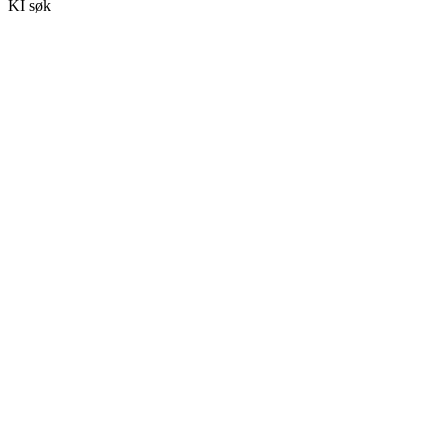
KI søk