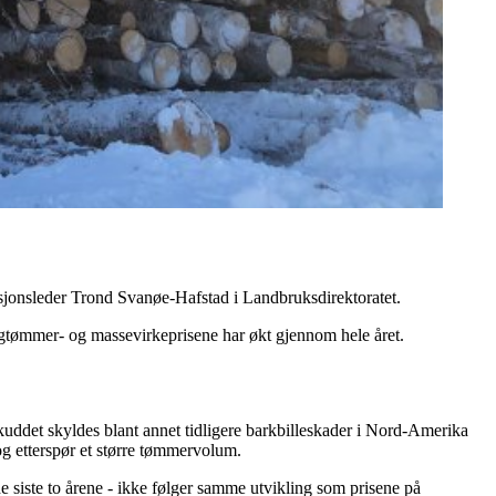
ksjonsleder Trond Svanøe-Hafstad i Landbruksdirektoratet.
sagtømmer- og massevirkeprisene har økt gjennom hele året.
uddet skyldes blant annet tidligere barkbilleskader i Nord-Amerika
og etterspør et større tømmervolum.
e siste to årene - ikke følger samme utvikling som prisene på