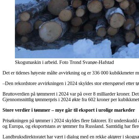
Skogsmaskin i arbeid. Foto Trond Svanøe-Hafstad
Det er tidenes høyeste målte avvirkning og er 336 000 kubikkmeter me
–Den rekordstore avvirkningen i 2024 skyldes stor etterspørsel etter
Bruttoverdien på tømmeret i 2024 var på over 8 milliarder kroner. Det
Gjennomsnittlig tømmerpris i 2024 økte fra 602 kroner per kubikkmeter 
Store verdier i tømmer – mye går til eksport
i urolige markeder
Prisøkningen på tømmer i 2024 skyldes flere faktorer. Et underskudd 
og Europa, og eksportstans av tømmer fra Russland. Samtidig har flere
Landbruksdirektoratet har vært i dialog med en rekke aktører i skognær