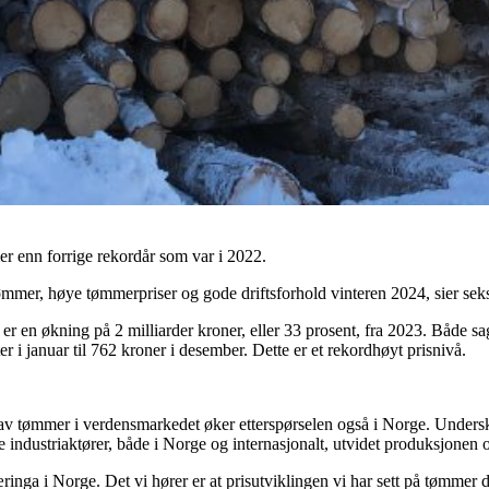
r enn forrige rekordår som var i 2022.
 tømmer, høye tømmerpriser og gode driftsforhold vinteren 2024, sier se
 er en økning på 2 milliarder kroner, eller 33 prosent, fra 2023. Både 
i januar til 762 kroner i desember. Dette er et rekordhøyt prisnivå.
av tømmer i verdensmarkedet øker etterspørselen også i Norge. Undersk
 industriaktører, både i Norge og internasjonalt, utvidet produksjonen 
inga i Norge. Det vi hører er at prisutviklingen vi har sett på tømmer d