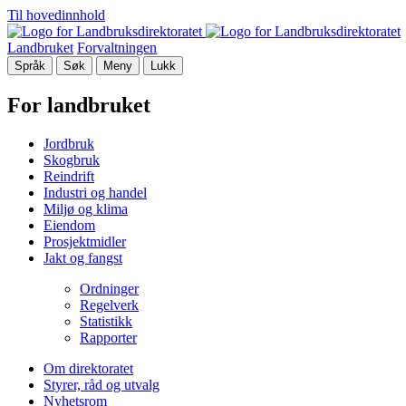
Til hovedinnhold
Landbruket
Forvaltningen
Språk
Søk
Meny
Lukk
For landbruket
Jordbruk
Skogbruk
Reindrift
Industri og handel
Miljø og klima
Eiendom
Prosjektmidler
Jakt og fangst
Ordninger
Regelverk
Statistikk
Rapporter
Om direktoratet
Styrer, råd og utvalg
Nyhetsrom