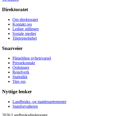
Direktoratet
Om direktoratet
Kontakt oss
Ledige stillinger
Sosiale medier
Tilgjengelighet
Snarveier
Påmelding nyhetsvarsel
Pressekontakt
Ordninger
Regelverk
Statistikk
Tips oss
Nyttige lenker
Landbruks- og matdepartementet
Statsforvalteren
2026 Landbruksdirektoratet