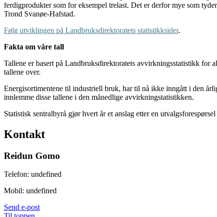
ferdigprodukter som for eksempel trelast. Det er derfor mye som tyder 
Trond Svanøe-Hafstad.
Følg utviklingen på Landbruksdirektoratets statistikksider
.
Fakta om våre tall
Tallene er basert på Landbruksdirektoratets avvirkningsstatistikk for a
tallene over.
Energisortimentene til industriell bruk, har til nå ikke inngått i den 
innlemme disse tallene i den månedlige avvirkningstatistikken.
Statistisk sentralbyrå gjør hvert år et anslag etter en utvalgsforespørs
Kontakt
Reidun Gomo
Telefon:
undefined
Mobil:
undefined
Send e-post
Til toppen