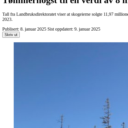
Tømmerhogst til en verdi av 8 
Tall fra Landbruksdirektoratet viser at skogeierne solgte 11,97 millio
2023.
Publisert:
8. januar 2025
Sist oppdatert:
9. januar 2025
Skriv ut