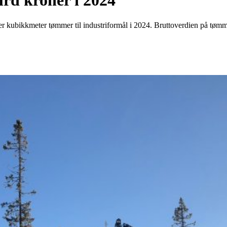
mrd kroner i 2024
ner kubikkmeter tømmer til industriformål i 2024. Bruttoverdien på tømm