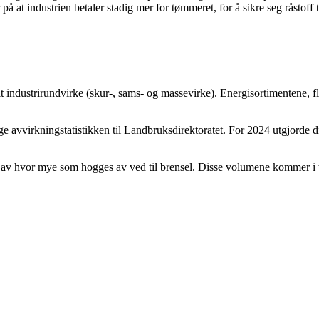
på at industrien betaler stadig mer for tømmeret, for å sikre seg råsto
lt industrirundvirke (skur-, sams- og massevirke). Energisortimentene, fl
årlige avvirkningstatistikken til Landbruksdirektoratet. For 2024 utgjor
el av hvor mye som hogges av ved til brensel. Disse volumene kommer i til