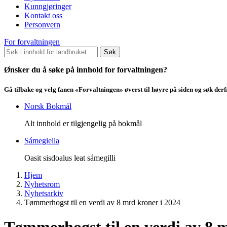
Kunngjøringer
Kontakt oss
Personvern
For forvaltningen
Søk
Ønsker du å søke på innhold for forvaltningen?
Gå tilbake og velg fanen «Forvaltningen» øverst til høyre på siden og søk der
Norsk Bokmål
Alt innhold er tilgjengelig på bokmål
Sámegiella
Oasit sisdoalus leat sámegilli
Hjem
Nyhetsrom
Nyhetsarkiv
Tømmerhogst til en verdi av 8 mrd kroner i 2024