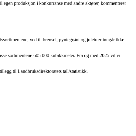
ff til egen produksjon i konkurranse med andre aktører, kommenterer
issortimentene, ved til brensel, pyntegrønt og juletrær inngår ikke i
de disse sortimentene 605 000 kubikkmeter. Fra og med 2025 vil vi
legg til Landbruksdirektoratets tall/statistikk.