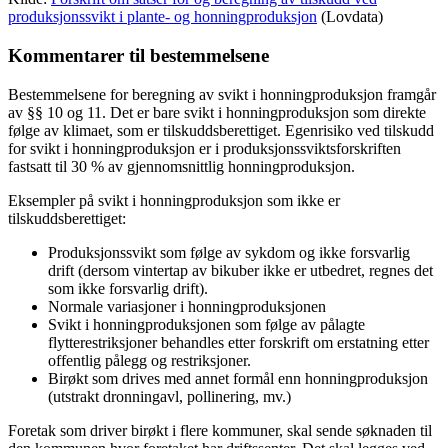
produksjonssvikt i plante- og honningproduksjon
(Lovdata)
Kommentarer til bestemmelsene
Bestemmelsene for beregning av svikt i honningproduksjon framgår
av §§ 10 og 11. Det er bare svikt i honningproduksjon som direkte
følge av klimaet, som er tilskuddsberettiget. Egenrisiko ved tilskudd
for svikt i honningproduksjon er i produksjonssviktsforskriften
fastsatt til 30 % av gjennomsnittlig honningproduksjon.
Eksempler på svikt i honningproduksjon som ikke er
tilskuddsberettiget:
Produksjonssvikt som følge av sykdom og ikke forsvarlig
drift (dersom vintertap av bikuber ikke er utbedret, regnes det
som ikke forsvarlig drift).
Normale variasjoner i honningproduksjonen
Svikt i honningproduksjonen som følge av pålagte
flytterestriksjoner behandles etter forskrift om erstatning etter
offentlig pålegg og restriksjoner.
Birøkt som drives med annet formål enn honningproduksjon
(utstrakt dronningavl, pollinering, mv.)
Foretak som driver birøkt i flere kommuner, skal sende søknaden til