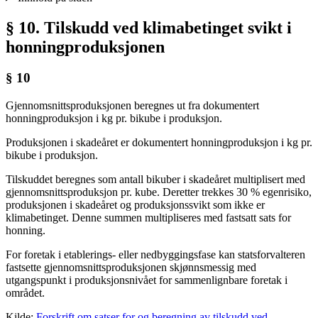
§ 10. Tilskudd ved klimabetinget svikt i
honningproduksjonen
§ 10
Gjennomsnittsproduksjonen beregnes ut fra dokumentert
honningproduksjon i kg pr. bikube i produksjon.
Produksjonen i skadeåret er dokumentert honningproduksjon i kg pr.
bikube i produksjon.
Tilskuddet beregnes som antall bikuber i skadeåret multiplisert med
gjennomsnittsproduksjon pr. kube. Deretter trekkes 30 % egenrisiko,
produksjonen i skadeåret og produksjonssvikt som ikke er
klimabetinget. Denne summen multipliseres med fastsatt sats for
honning.
For foretak i etablerings- eller nedbyggingsfase kan statsforvalteren
fastsette gjennomsnittsproduksjonen skjønnsmessig med
utgangspunkt i produksjonsnivået for sammenlignbare foretak i
området.
Kilde:
Forskrift om satser for og beregning av tilskudd ved