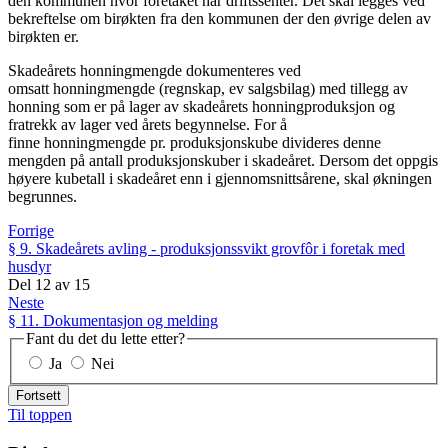
den kommunen hvor foretaket har driftssenter. Det skal legges ved
bekreftelse om birøkten fra den kommunen der den øvrige delen av
birøkten er.
Skadeårets honningmengde dokumenteres ved
omsatt honningmengde (regnskap, ev salgsbilag) med tillegg av
honning som er på lager av skadeårets honningproduksjon og
fratrekk av lager ved årets begynnelse. For å
finne honningmengde pr. produksjonskube divideres denne
mengden på antall produksjonskuber i skadeåret. Dersom det oppgis
høyere kubetall i skadeåret enn i gjennomsnittsårene, skal økningen
begrunnes.
Forrige
§ 9. Skadeårets avling - produksjonssvikt grovfôr i foretak med
husdyr
Del
12
av
15
Neste
§ 11. Dokumentasjon og melding
Fant du det du lette etter?
Ja
Nei
Fortsett
Til toppen