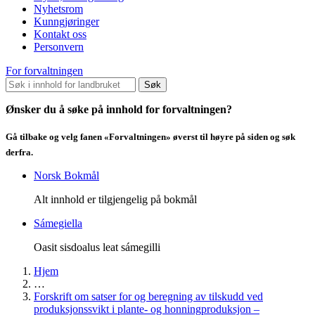
Nyhetsrom
Kunngjøringer
Kontakt oss
Personvern
For forvaltningen
Søk
Ønsker du å søke på innhold for forvaltningen?
Gå tilbake og velg fanen «Forvaltningen» øverst til høyre på siden og søk
derfra.
Norsk Bokmål
Alt innhold er tilgjengelig på bokmål
Sámegiella
Oasit sisdoalus leat sámegilli
Hjem
…
Forskrift om satser for og beregning av tilskudd ved
produksjonssvikt i plante- og honningproduksjon –