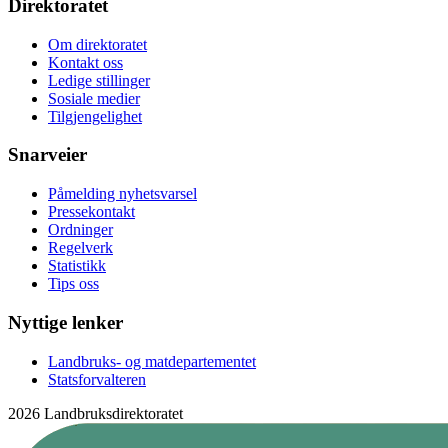
Direktoratet
Om direktoratet
Kontakt oss
Ledige stillinger
Sosiale medier
Tilgjengelighet
Snarveier
Påmelding nyhetsvarsel
Pressekontakt
Ordninger
Regelverk
Statistikk
Tips oss
Nyttige lenker
Landbruks- og matdepartementet
Statsforvalteren
2026 Landbruksdirektoratet