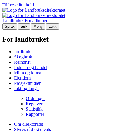
Til hovedinnhold
Landbruket
Forvaltningen
Språk
Søk
Meny
Lukk
For landbruket
Jordbruk
Skogbruk
Reindrift
Industri og handel
Miljø og klima
Eiendom
Prosjektmidler
Jakt og fangst
Ordninger
Regelverk
Statistikk
Rapporter
Om direktoratet
Styrer, råd og utvalg