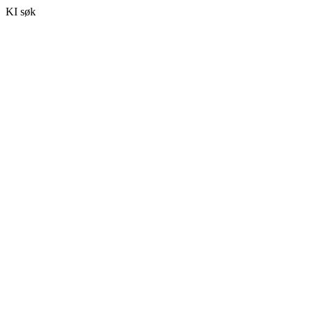
KI søk