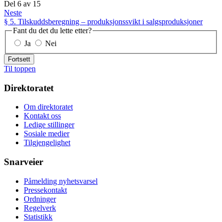
Del
6
av
15
Neste
§ 5. Tilskuddsberegning – produksjonssvikt i salgsproduksjoner
Fant du det du lette etter?
Ja
Nei
Fortsett
Til toppen
Direktoratet
Om direktoratet
Kontakt oss
Ledige stillinger
Sosiale medier
Tilgjengelighet
Snarveier
Påmelding nyhetsvarsel
Pressekontakt
Ordninger
Regelverk
Statistikk