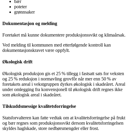
bær
poteter
grønnsaker
Dokumentasjon og melding
Foretaket må kunne dokumentere produksjonssvikt og klimaårsak.
Ved melding til kommunen med etterfølgende kontroll kan
dokumentasjonskravet være oppfylt.
Økologisk drift
Økologisk produksjon gis et 25 % tillegg i fastsatt sats for veksten
og 25 % reduksjon i normavling grovfôr når mer enn 50 % av
foretakets areal i vekstgruppen dyrkes økologisk i skadeåret. Areal
under omlegging fra konvensjonell til økologisk drift regnes ikke
som økologisk areal i skadeåret.
Tilskuddsmessige kvalitetsforringelse
Statsforvalteren kan fatte vedtak om at kvalitetsforringelse på frukt
og bær regnes som produksjonssvikt dersom kvalitetsforringelsen
skyldes haglskade, store nedbørsmengder eller frost.