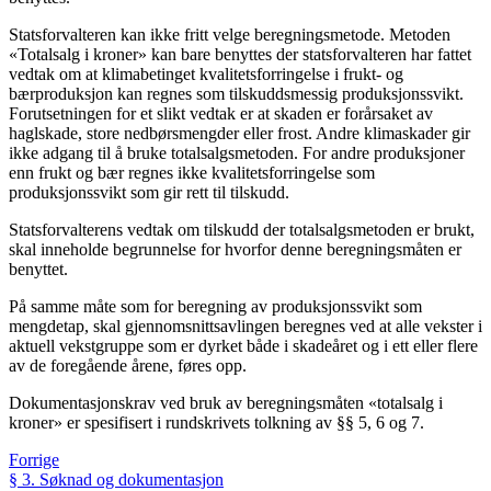
Statsforvalteren kan ikke fritt velge beregningsmetode. Metoden
«Totalsalg i kroner» kan bare benyttes der statsforvalteren har fattet
vedtak om at klimabetinget kvalitetsforringelse i frukt- og
bærproduksjon kan regnes som tilskuddsmessig produksjonssvikt.
Forutsetningen for et slikt vedtak er at skaden er forårsaket av
haglskade, store nedbørsmengder eller frost. Andre klimaskader gir
ikke adgang til å bruke totalsalgsmetoden. For andre produksjoner
enn frukt og bær regnes ikke kvalitetsforringelse som
produksjonssvikt som gir rett til tilskudd.
Statsforvalterens vedtak om tilskudd der totalsalgsmetoden er brukt,
skal inneholde begrunnelse for hvorfor denne beregningsmåten er
benyttet.
På samme måte som for beregning av produksjonssvikt som
mengdetap, skal gjennomsnittsavlingen beregnes ved at alle vekster i
aktuell vekstgruppe som er dyrket både i skadeåret og i ett eller flere
av de foregående årene, føres opp.
Dokumentasjonskrav ved bruk av beregningsmåten «totalsalg i
kroner» er spesifisert i rundskrivets tolkning av §§ 5, 6 og 7.
Forrige
§ 3. Søknad og dokumentasjon