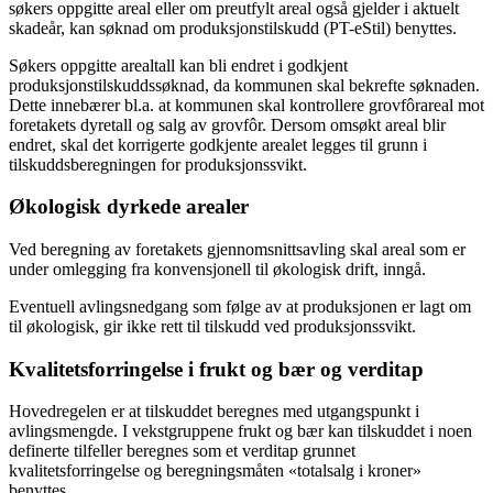
søkers oppgitte areal eller om preutfylt areal også gjelder i aktuelt
skadeår, kan søknad om produksjonstilskudd (PT-eStil) benyttes.
Søkers oppgitte arealtall kan bli endret i godkjent
produksjonstilskuddssøknad, da kommunen skal bekrefte søknaden.
Dette innebærer bl.a. at kommunen skal kontrollere grovfôrareal mot
foretakets dyretall og salg av grovfôr. Dersom omsøkt areal blir
endret, skal det korrigerte godkjente arealet legges til grunn i
tilskuddsberegningen for produksjonssvikt.
Økologisk dyrkede arealer
Ved beregning av foretakets gjennomsnittsavling skal areal som er
under omlegging fra konvensjonell til økologisk drift, inngå.
Eventuell avlingsnedgang som følge av at produksjonen er lagt om
til økologisk, gir ikke rett til tilskudd ved produksjonssvikt.
Kvalitetsforringelse i frukt og bær og verditap
Hovedregelen er at tilskuddet beregnes med utgangspunkt i
avlingsmengde. I vekstgruppene frukt og bær kan tilskuddet i noen
definerte tilfeller beregnes som et verditap grunnet
kvalitetsforringelse og beregningsmåten «totalsalg i kroner»
benyttes.