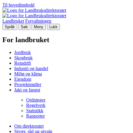
Til hovedinnhold
Landbruket
Forvaltningen
Språk
Søk
Meny
Lukk
For landbruket
Jordbruk
Skogbruk
Reindrift
Industri og handel
Miljø og klima
Eiendom
Prosjektmidler
Jakt og fangst
Ordninger
Regelverk
Statistikk
Rapporter
Om direktoratet
Styrer, råd og utvalg