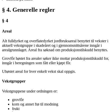
§ 4. Generelle regler
§ 4
Areal
Alt fulldyrket og overflatedyrket jordbruksareal benyttet til vekster i
aktuell vekstgruppe i skadeåret og i gjennomsnittsårene inngår i
arealgrunnlaget. Areal fra søknad om produksjonstilskudd benyttes.
Grovfôr høstet fra arealer søker ikke mottar produksjonstilskudd for,
inngår i beregningen som fått eller kjøpt fôr.
Uhøstet areal for hver enkelt vekst skal oppgis.
Vekstgrupper
Vekstgruppene under ordningen er:
grovfôr
korn og annet frø til modning
frukt