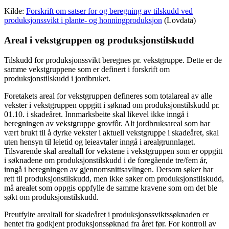
Kilde:
Forskrift om satser for og beregning av tilskudd ved
produksjonssvikt i plante- og honningproduksjon
(Lovdata)
Areal i vekstgruppen og produksjonstilskudd
Tilskudd for produksjonssvikt beregnes pr. vekstgruppe. Dette er de
samme vekstgruppene som er definert i forskrift om
produksjonstilskudd i jordbruket.
Foretakets areal for vekstgruppen defineres som totalareal av alle
vekster i vekstgruppen oppgitt i søknad om produksjonstilskudd pr.
01.10. i skadeåret. Innmarksbeite skal likevel ikke inngå i
beregningen av vekstgruppe grovfôr. Alt jordbruksareal som har
vært brukt til å dyrke vekster i aktuell vekstgruppe i skadeåret, skal
uten hensyn til leietid og leieavtaler inngå i arealgrunnlaget.
Tilsvarende skal arealtall for vekstene i vekstgruppen som er oppgitt
i søknadene om produksjonstilskudd i de foregående tre/fem år,
inngå i beregningen av gjennomsnittsavlingen. Dersom søker har
rett til produksjonstilskudd, men ikke søker om produksjonstilskudd,
må arealet som oppgis oppfylle de samme kravene som om det ble
søkt om produksjonstilskudd.
Preutfylte arealtall for skadeåret i produksjonssviktssøknaden er
hentet fra godkjent produksjonssøknad fra året før. For kontroll av