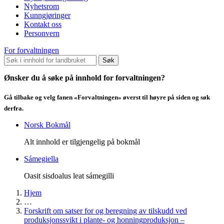
Nyhetsrom
Kunngjøringer
Kontakt oss
Personvern
For forvaltningen
Søk
Ønsker du å søke på innhold for forvaltningen?
Gå tilbake og velg fanen «Forvaltningen» øverst til høyre på siden og søk
derfra.
Norsk Bokmål
Alt innhold er tilgjengelig på bokmål
Sámegiella
Oasit sisdoalus leat sámegilli
Hjem
…
Forskrift om satser for og beregning av tilskudd ved
produksjonssvikt i plante- og honningproduksjon –