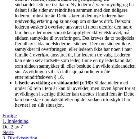
siidaandelslederne i siidaen. Ny leder må være myndig og ha
deltatt i alle sider av reindriften sammen med den tidligere
lederen i minst tre år. Dette sikrer at den nye lederen har
nødvendig erfaring og kunnskap om siidaens drift. Dersom
lederen ønsker å overføre ansvaret til noen utenfor den nære
familien, eller noen som ikke oppfyller aktivitetskravet, må
siidaen samtykke til overføringen. Det kreves da to tredjedels
flertall av siidaandelslederne i siidaen. Dersom siidaen ikke
samtykker til overføringen, eller lederen ikke har noen i nær
familie å overføre ansvaret til, har lederen tre valg. Lederen
kan enten selv fortsette som leder, finne en ny lederkandidat
som siidaen samtykker til, eller beslutte å avvikle siidaandelen
sin. Avviklingen vil i så fall skje på ordinær måte
etter reindriftsloven § 16.
Utsette avvikling av siidaandel (§ 16):
Siidaandeler med
under 50 rein i fem år kan bli avviklet, men loven åpner for at
avviklingen i særlige tilfeller kan utsettes i inntil fem år. Dette
kan bare skje i unntakstilfeller og der siidaen uforskyldt har
havnet i en slik situasjon.
Forrige
1. Innledning
Del
2
av
7
Neste
3. Distriktsstyring