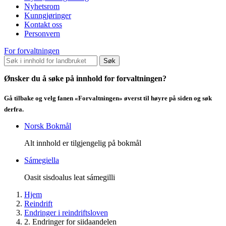
Nyhetsrom
Kunngjøringer
Kontakt oss
Personvern
For forvaltningen
Søk
Ønsker du å søke på innhold for forvaltningen?
Gå tilbake og velg fanen «Forvaltningen» øverst til høyre på siden og søk
derfra.
Norsk Bokmål
Alt innhold er tilgjengelig på bokmål
Sámegiella
Oasit sisdoalus leat sámegilli
Hjem
Reindrift
Endringer i reindriftsloven
2. Endringer for siidaandelen