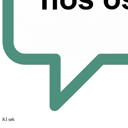
KI søk