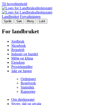
Til hovedinnhold
Landbruket
Forvaltningen
Språk
Søk
Meny
Lukk
For landbruket
Jordbruk
Skogbruk
Reindrift
Industri og handel
Miljø og klima
Eiendom
Prosjektmidler
Jakt og fangst
Ordninger
Regelverk
Statistikk
Rapporter
Om direktoratet
Styrer, råd og utvalg