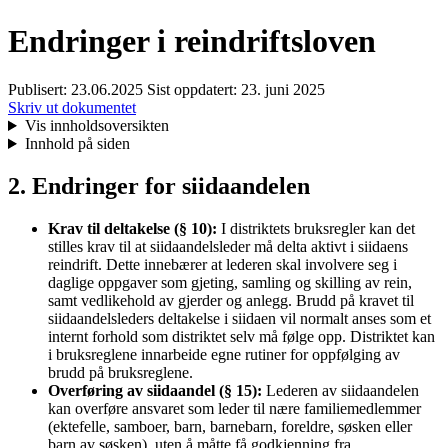
Endringer i reindriftsloven
Publisert:
23.06.2025
Sist oppdatert:
23. juni 2025
Skriv ut dokumentet
Vis innholdsoversikten
Innhold på siden
2. Endringer for siidaandelen
Krav til deltakelse (§ 10):
I distriktets bruksregler kan det
stilles krav til at siidaandelsleder må delta aktivt i siidaens
reindrift. Dette innebærer at lederen skal involvere seg i
daglige oppgaver som gjeting, samling og skilling av rein,
samt vedlikehold av gjerder og anlegg. Brudd på kravet til
siidaandelsleders deltakelse i siidaen vil normalt anses som et
internt forhold som distriktet selv må følge opp. Distriktet kan
i bruksreglene innarbeide egne rutiner for oppfølging av
brudd på bruksreglene.
Overføring av siidaandel (§ 15):
Lederen av siidaandelen
kan overføre ansvaret som leder til nære familiemedlemmer
(ektefelle, samboer, barn, barnebarn, foreldre, søsken eller
barn av søsken), uten å måtte få godkjenning fra