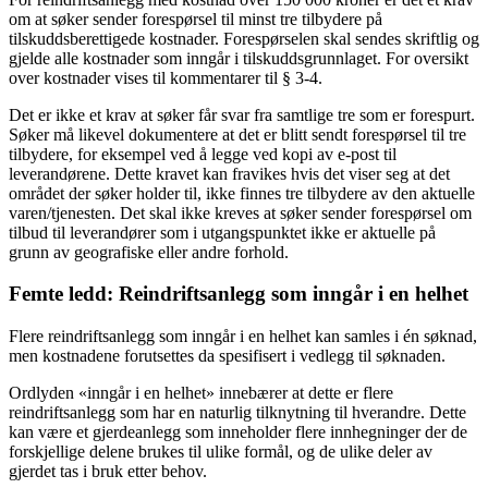
om at søker sender forespørsel til minst tre tilbydere på
tilskuddsberettigede kostnader. Forespørselen skal sendes skriftlig og
gjelde alle kostnader som inngår i tilskuddsgrunnlaget. For oversikt
over kostnader vises til kommentarer til § 3-4.
Det er ikke et krav at søker får svar fra samtlige tre som er forespurt.
Søker må likevel dokumentere at det er blitt sendt forespørsel til tre
tilbydere, for eksempel ved å legge ved kopi av e-post til
leverandørene. Dette kravet kan fravikes hvis det viser seg at det
området der søker holder til, ikke finnes tre tilbydere av den aktuelle
varen/tjenesten. Det skal ikke kreves at søker sender forespørsel om
tilbud til leverandører som i utgangspunktet ikke er aktuelle på
grunn av geografiske eller andre forhold.
Femte ledd: Reindriftsanlegg som inngår i en helhet
Flere reindriftsanlegg som inngår i en helhet kan samles i én søknad,
men kostnadene forutsettes da spesifisert i vedlegg til søknaden.
Ordlyden «inngår i en helhet» innebærer at dette er flere
reindriftsanlegg som har en naturlig tilknytning til hverandre. Dette
kan være et gjerdeanlegg som inneholder flere innhegninger der de
forskjellige delene brukes til ulike formål, og de ulike deler av
gjerdet tas i bruk etter behov.