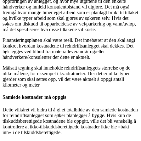
oppføringen av anlegget, og hvor mye utgiftene til den enkelte
håndverker og innleid konsulentbistand vil utgjøre. Det må også
fremgå hvor mange timer eget arbeid som er planlagt brukt til tiltaket
og hvilke typer arbeid som skal gjøres av søkeren selv. Hvis det
søkes om tilskudd til opparbeidelse av vei/parkering og vann/avløp,
må det spesifiseres hva disse tiltakene vil koste.
Finansieringsplanen skal være reell. Det innebærer at den skal angi
konkret hvordan kostnadene til reindriftsanlegget skal dekkes. Det
bør legges ved tilbud fra materialleverandør og/eller
håndverkere/konsulenter der dette er aktuelt.
Målsatt tegning skal inneholde reindriftsanleggets størrelse og de
ulike målene, for eksempel i kvadratmeter. Der det er ulike typer
gjerder som skal settes opp, vil det være aktuelt å oppgi antall
kilometer og meter.
Samlede kostnader må oppgis
Dette vilkåret vil bidra til å gi et totalbilde av den samlede kostnaden
for reindriftsanlegget som søker planlegger å bygge. Hvis kun de
tilskuddsberettigede kostnadene ble oppgitt, ville det bli vanskelig å
kontrollere at ikke-tilskuddsberettigede kostnader ikke ble «bakt
inn» i de tilskuddsberettigede.