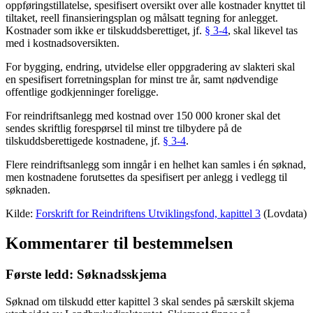
oppføringstillatelse, spesifisert oversikt over alle kostnader knyttet til
tiltaket, reell finansieringsplan og målsatt tegning for anlegget.
Kostnader som ikke er tilskuddsberettiget, jf.
§ 3-4
, skal likevel tas
med i kostnadsoversikten.
For bygging, endring, utvidelse eller oppgradering av slakteri skal
en spesifisert forretningsplan for minst tre år, samt nødvendige
offentlige godkjenninger foreligge.
For reindriftsanlegg med kostnad over 150 000 kroner skal det
sendes skriftlig forespørsel til minst tre tilbydere på de
tilskuddsberettigede kostnadene, jf.
§ 3-4
.
Flere reindriftsanlegg som inngår i en helhet kan samles i én søknad,
men kostnadene forutsettes da spesifisert per anlegg i vedlegg til
søknaden.
Kilde:
Forskrift for Reindriftens Utviklingsfond, kapittel 3
(Lovdata)
Kommentarer til bestemmelsen
Første ledd: Søknadsskjema
Søknad om tilskudd etter kapittel 3 skal sendes på særskilt skjema