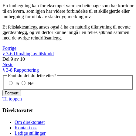
En innhegning kan for eksempel være en beitehage som har korridor
til en kvern, som igjen har videre forbindelse til et skillegjerde eller
innhegning for uttak av slaktedyr, merking mv.
Et feltslakteanlegg anses også å ha en naturlig tilknytning til nevnte
gjerdeanlegg, og vil derfor kunne inngå i en felles søknad sammen
med de øvrige reindriftsanlegg.
Forrige
§ 3-6 Utmåling av tilskudd
Del
9
av
10
Neste
§ 3-8 Rapportering
Fant du det du lette etter?
Ja
Nei
Fortsett
Til toppen
Direktoratet
Om direktoratet
Kontakt oss
Ledige stillinger