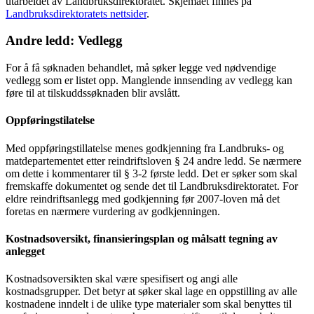
utarbeidet av Landbruksdirektoratet. Skjemaet finnes på
Landbruksdirektoratets nettsider
.
Andre ledd: Vedlegg
For å få søknaden behandlet, må søker legge ved nødvendige
vedlegg som er listet opp. Manglende innsending av vedlegg kan
føre til at tilskuddssøknaden blir avslått.
Oppføringstilatelse
Med oppføringstillatelse menes godkjenning fra Landbruks- og
matdepartementet etter reindriftsloven § 24 andre ledd. Se nærmere
om dette i kommentarer til § 3-2 første ledd. Det er søker som skal
fremskaffe dokumentet og sende det til Landbruksdirektoratet. For
eldre reindriftsanlegg med godkjenning før 2007-loven må det
foretas en nærmere vurdering av godkjenningen.
Kostnadsoversikt, finansieringsplan og målsatt tegning av
anlegget
Kostnadsoversikten skal være spesifisert og angi alle
kostnadsgrupper. Det betyr at søker skal lage en oppstilling av alle
kostnadene inndelt i de ulike type materialer som skal benyttes til