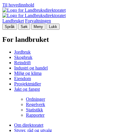
Til hovedinnhold
Landbruket
Forvaltningen
Språk
Søk
Meny
Lukk
For landbruket
Jordbruk
Skogbruk
Reindrift
Industri og handel
Miljø og klima
Eiendom
Prosjektmidler
Jakt og fangst
Ordninger
Regelverk
Statistikk
Rapporter
Om direktoratet
Styrer, råd og utvalg