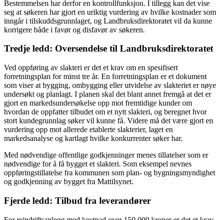
Bestemmelsen har derfor en kontrollfunksjon. I tillegg kan det vise
seg at søkeren har gjort en uriktig vurdering av hvilke kostnader som
inngår i tilskuddsgrunnlaget, og Landbruksdirektoratet vil da kunne
korrigere både i favør og disfavør av søkeren.
Tredje ledd: Oversendelse til Landbruksdirektoratet
Ved oppføring av slakteri er det et krav om en spesifisert
forretningsplan for minst tre år. En forretningsplan er et dokument
som viser at bygging, ombygging eller utvidelse av slakteriet er nøye
undersøkt og planlagt. I planen skal det blant annet fremgå at det er
gjort en markedsundersøkelse opp mot fremtidige kunder om
hvordan de oppfatter tilbudet om et nytt slakteri, og beregnet hvor
stort kundegrunnlag søker vil kunne få. Videre må det være gjort en
vurdering opp mot allerede etablerte slakterier, laget en
markedsanalyse og kartlagt hvilke konkurrenter søker har.
Med nødvendige offentlige godkjenninger menes tillatelser som er
nødvendige for å få bygget et slakteri. Som eksempel nevnes
oppføringstillatelse fra kommunen som plan- og bygningsmyndighet
og godkjenning av bygget fra Mattilsynet.
Fjerde ledd: Tilbud fra leverandører
For reindriftsanlegg med kostnad over 150 000 kroner er det et krav