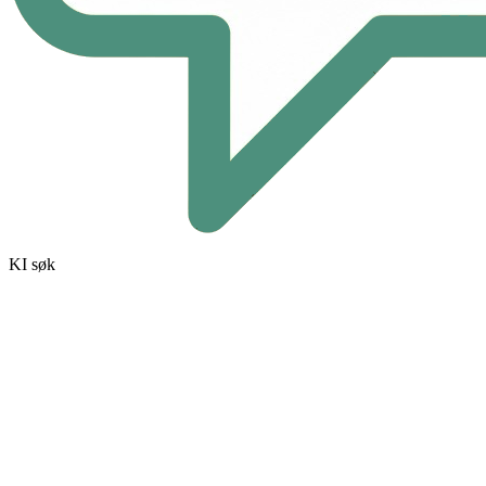
KI søk