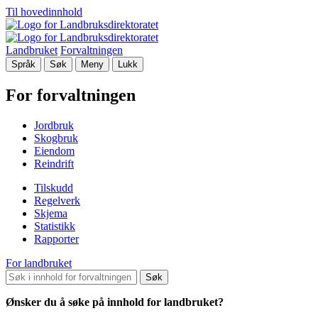
Til hovedinnhold
Landbruket
Forvaltningen
Språk
Søk
Meny
Lukk
For forvaltningen
Jordbruk
Skogbruk
Eiendom
Reindrift
Tilskudd
Regelverk
Skjema
Statistikk
Rapporter
For landbruket
Søk
Ønsker du å søke på innhold for landbruket?