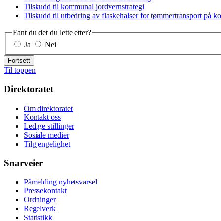
Tilskudd til kommunal jordvernstrategi
Tilskudd til utbedring av flaskehalser for tømmertransport på 
Fant du det du lette etter?
Ja
Nei
Fortsett
Til toppen
Direktoratet
Om direktoratet
Kontakt oss
Ledige stillinger
Sosiale medier
Tilgjengelighet
Snarveier
Påmelding nyhetsvarsel
Pressekontakt
Ordninger
Regelverk
Statistikk