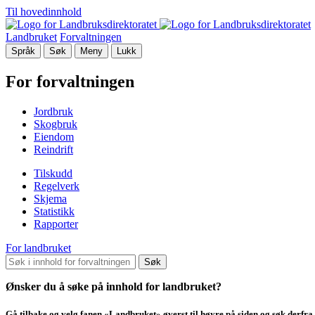
Til hovedinnhold
Landbruket
Forvaltningen
Språk
Søk
Meny
Lukk
For forvaltningen
Jordbruk
Skogbruk
Eiendom
Reindrift
Tilskudd
Regelverk
Skjema
Statistikk
Rapporter
For landbruket
Søk
Ønsker du å søke på innhold for landbruket?
Gå tilbake og velg fanen «Landbruket» øverst til høyre på siden og søk derfra.