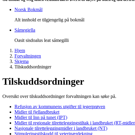
Norsk Bokmål
Alt innhold er tilgjengelig på bokmål
Sámegiella
Oasit sisdoalus leat sámegilli
Hjem
Forvaltningen
Skjema
Tilskuddsordninger
Tilskuddsordninger
Oversikt over tilskuddsordninger forvaltningen kan søke på.
Refusjon av kommunens utgifter til jegerprøven
Midler til fjellandbruket
Midler til Inn på tunet (IPT)
Midler til regionale tilretteleggingstiltak i landbruket (RT-midle
Nasjonale tilretteleggingmidler i landbruket (NT)
Stimuleringstilskudd til veterinærdekning