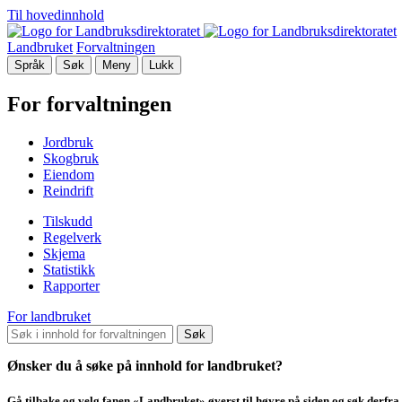
Til hovedinnhold
Landbruket
Forvaltningen
Språk
Søk
Meny
Lukk
For forvaltningen
Jordbruk
Skogbruk
Eiendom
Reindrift
Tilskudd
Regelverk
Skjema
Statistikk
Rapporter
For landbruket
Søk
Ønsker du å søke på innhold for landbruket?
Gå tilbake og velg fanen «Landbruket» øverst til høyre på siden og søk derfra.