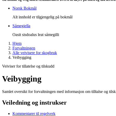
Norsk Bokmål
Alt innhold er tilgjengelig på bokmål
Sámegiella
Oasit sisdoalus leat sámegilli
Hjem
Forvaltningen
Alle veivisere for skogbruk
Veibygging
Veiviser for tillatelse og tilskudd
Veibygging
Samlet oversikt for forvaltningen med informasjon om tilltalse og tils
Veiledning og instrukser
Kommentarer til regelverk