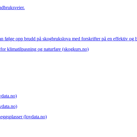
ndbruksveier.
an følge opp brudd på skogbrukslova med forskrifter på en effektiv og 
or klimatilpasning og naturfare (skogkurs.no)
vdata.no)
ovdata.no)
leggsplasser (lovdata.no)