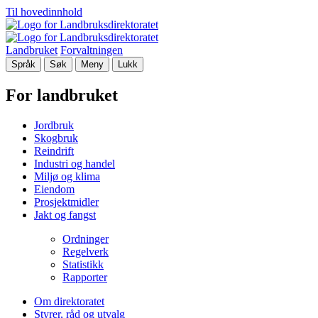
Til hovedinnhold
Landbruket
Forvaltningen
Språk
Søk
Meny
Lukk
For landbruket
Jordbruk
Skogbruk
Reindrift
Industri og handel
Miljø og klima
Eiendom
Prosjektmidler
Jakt og fangst
Ordninger
Regelverk
Statistikk
Rapporter
Om direktoratet
Styrer, råd og utvalg