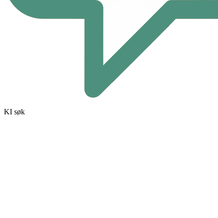
KI søk