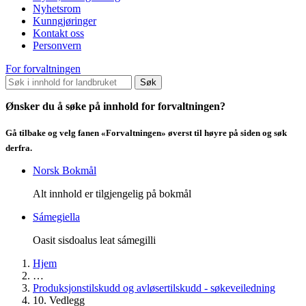
Nyhetsrom
Kunngjøringer
Kontakt oss
Personvern
For forvaltningen
Søk
Ønsker du å søke på innhold for forvaltningen?
Gå tilbake og velg fanen «Forvaltningen» øverst til høyre på siden og søk
derfra.
Norsk Bokmål
Alt innhold er tilgjengelig på bokmål
Sámegiella
Oasit sisdoalus leat sámegilli
Hjem
…
Produksjonstilskudd og avløsertilskudd - søkeveiledning
10. Vedlegg