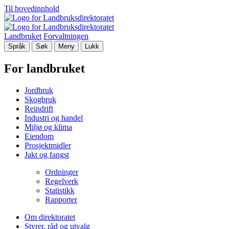
Til hovedinnhold
Landbruket
Forvaltningen
Språk
Søk
Meny
Lukk
For landbruket
Jordbruk
Skogbruk
Reindrift
Industri og handel
Miljø og klima
Eiendom
Prosjektmidler
Jakt og fangst
Ordninger
Regelverk
Statistikk
Rapporter
Om direktoratet
Styrer, råd og utvalg