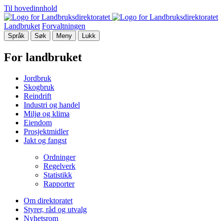
Til hovedinnhold
Landbruket
Forvaltningen
Språk
Søk
Meny
Lukk
For landbruket
Jordbruk
Skogbruk
Reindrift
Industri og handel
Miljø og klima
Eiendom
Prosjektmidler
Jakt og fangst
Ordninger
Regelverk
Statistikk
Rapporter
Om direktoratet
Styrer, råd og utvalg
Nyhetsrom