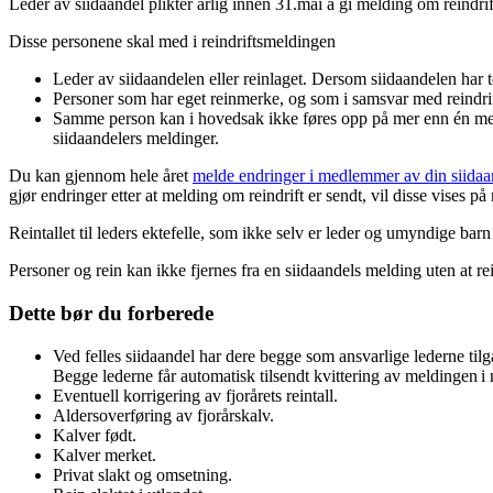
Leder av siidaandel plikter årlig innen 31.mai å gi melding om reindrifte
Disse personene skal med i reindriftsmeldingen
Leder av siidaandelen eller reinlaget. Dersom siidaandelen har t
Personer som har eget reinmerke, og som i samsvar med reindrif
Samme person kan i hovedsak ikke føres opp på mer enn én meldi
siidaandelers meldinger.
Du kan gjennom hele året
melde endringer i medlemmer av din siidaa
gjør endringer etter at melding om reindrift er sendt, vil disse vises på
Reintallet til leders ektefelle, som ikke selv er leder og umyndige bar
Personer og rein kan ikke fjernes fra en siidaandels melding uten at re
Dette bør du forberede
Ved felles siidaandel har dere begge som ansvarlige lederne ti
Begge lederne får automatisk tilsendt kvittering av meldingen i
Eventuell korrigering av fjorårets reintall.
Aldersoverføring av fjorårskalv.
Kalver født.
Kalver merket.
Privat slakt og omsetning.