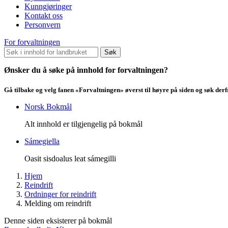
Kunngjøringer
Kontakt oss
Personvern
For forvaltningen
Søk
Ønsker du å søke på innhold for forvaltningen?
Gå tilbake og velg fanen «Forvaltningen» øverst til høyre på siden og søk der
Norsk Bokmål
Alt innhold er tilgjengelig på bokmål
Sámegiella
Oasit sisdoalus leat sámegilli
Hjem
Reindrift
Ordninger for reindrift
Melding om reindrift
Denne siden eksisterer på bokmål