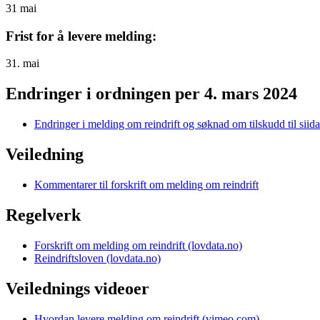
31
mai
Frist for å levere melding:
31. mai
Endringer i ordningen per 4. mars 2024
Endringer i melding om reindrift og søknad om tilskudd til siid
Veiledning
Kommentarer til forskrift om melding om reindrift
Regelverk
Forskrift om melding om reindrift (lovdata.no)
Reindriftsloven (lovdata.no)
Veilednings videoer
Hvordan levere melding om reindrift (vimeo.com)