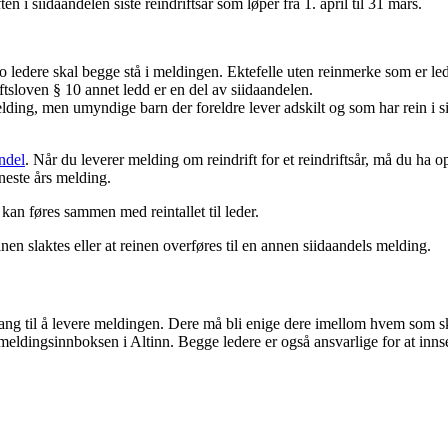
n i siidaandelen siste reindriftsår som løper fra 1. april til 31 mars.
o ledere skal begge stå i meldingen. Ektefelle uten reinmerke som er led
tsloven § 10 annet ledd er en del av siidaandelen.
ng, men umyndige barn der foreldre lever adskilt og som har rein i sii
ndel
. Når du leverer melding om reindrift for et reindriftsår, må du ha
 neste års melding.
n kan føres sammen med reintallet til leder.
inen slaktes eller at reinen overføres til en annen siidaandels melding.
lgang til å levere meldingen. Dere må bli enige dere imellom hvem som 
 meldingsinnboksen i Altinn. Begge ledere er også ansvarlige for at inn