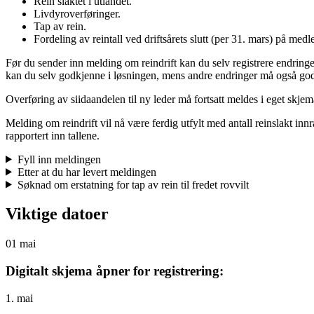
Rein slaktet i utlandet.
Livdyroverføringer.
Tap av rein.
Fordeling av reintall ved driftsårets slutt (per 31. mars) på me
Før du sender inn melding om reindrift kan du selv registrere endring
kan du selv godkjenne i løsningen, mens andre endringer må også god
Overføring av siidaandelen til ny leder må fortsatt meldes i eget skjem
Melding om reindrift vil nå være ferdig utfylt med antall reinslakt inn
rapportert inn tallene.
Fyll inn meldingen
Etter at du har levert meldingen
Søknad om erstatning for tap av rein til fredet rovvilt
Viktige datoer
01
mai
Digitalt skjema åpner for registrering:
1. mai