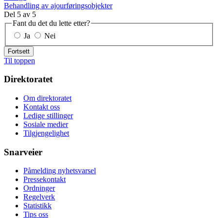
Behandling av ajourføringsobjekter
Del
5
av
5
Fant du det du lette etter?
Ja
Nei
Fortsett
Til toppen
Direktoratet
Om direktoratet
Kontakt oss
Ledige stillinger
Sosiale medier
Tilgjengelighet
Snarveier
Påmelding nyhetsvarsel
Pressekontakt
Ordninger
Regelverk
Statistikk
Tips oss