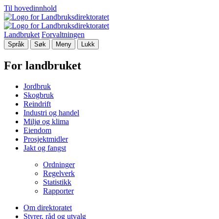
Til hovedinnhold
Landbruket
Forvaltningen
Språk
Søk
Meny
Lukk
For landbruket
Jordbruk
Skogbruk
Reindrift
Industri og handel
Miljø og klima
Eiendom
Prosjektmidler
Jakt og fangst
Ordninger
Regelverk
Statistikk
Rapporter
Om direktoratet
Styrer, råd og utvalg