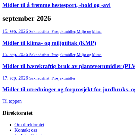
Midler til å fremme hestesport, -hold og -avl
september 2026
15. sep. 2026
Søknadsfrist:
Prosjektmidler, Miljø og klima
Midler til klima- og miljøtiltak (KMP)
15. sep. 2026
Søknadsfrist:
Prosjektmidler, Miljø og klima
Midler til bærekraftig bruk av plantevernmidler (PL
17. sep. 2026
Søknadsfrist:
Prosjektmidler
Midler til utredninger og forprosjekt for jordbruks-
Til toppen
Direktoratet
Om direktoratet
Kontakt oss