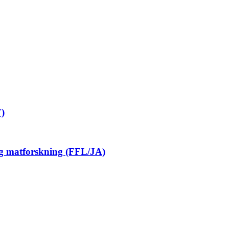
V)
 og matforskning (FFL/JA)