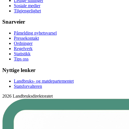
Ledige stillinger
Sosiale medier
Tilgjengelighet
Snarveier
Påmelding nyhetsvarsel
Pressekontakt
Ordninger
Regelverk
Statistikk
Tips oss
Nyttige lenker
Landbruks- og matdepartementet
Statsforvalteren
2026 Landbruksdirektoratet