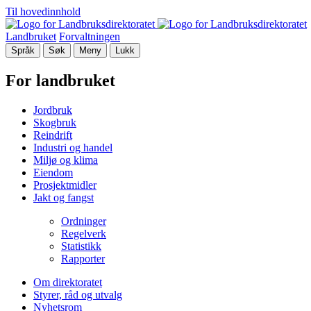
Til hovedinnhold
Landbruket
Forvaltningen
Språk
Søk
Meny
Lukk
For landbruket
Jordbruk
Skogbruk
Reindrift
Industri og handel
Miljø og klima
Eiendom
Prosjektmidler
Jakt og fangst
Ordninger
Regelverk
Statistikk
Rapporter
Om direktoratet
Styrer, råd og utvalg
Nyhetsrom