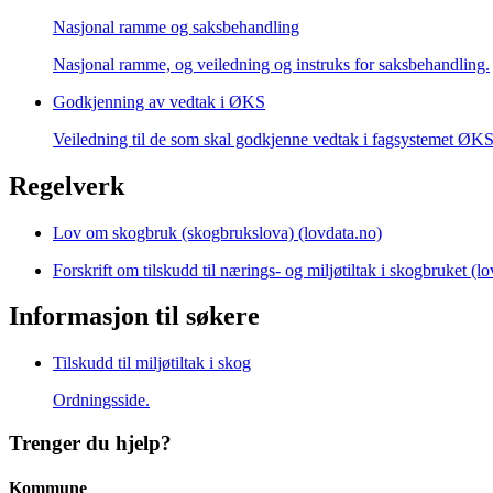
Nasjonal ramme og saksbehandling
Nasjonal ramme, og veiledning og instruks for saksbehandling.
Godkjenning av vedtak i ØKS
Veiledning til de som skal godkjenne vedtak i fagsystemet ØK
Regelverk
Lov om skogbruk (skogbrukslova) (lovdata.no)
Forskrift om tilskudd til nærings- og miljøtiltak i skogbruket (l
Informasjon til søkere
Tilskudd til miljøtiltak i skog
Ordningsside.
Trenger du hjelp?
Kommune