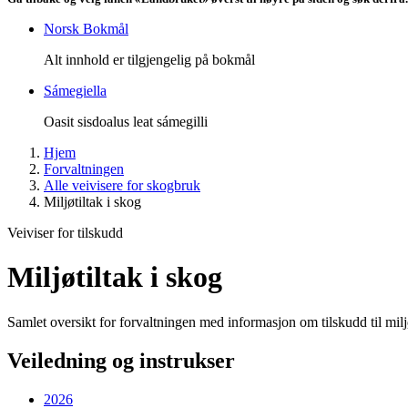
Norsk Bokmål
Alt innhold er tilgjengelig på bokmål
Sámegiella
Oasit sisdoalus leat sámegilli
Hjem
Forvaltningen
Alle veivisere for skogbruk
Miljøtiltak i skog
Veiviser for tilskudd
Miljøtiltak i skog
Samlet oversikt for forvaltningen med informasjon om tilskudd til miljø
Veiledning og instrukser
2026