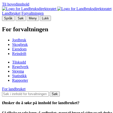
Til hovedinnhold
Landbruket
Forvaltningen
Språk
Søk
Meny
Lukk
For forvaltningen
Jordbruk
Skogbruk
Eiendom
Reindrift
Tilskudd
Regelverk
Skjema
Statistikk
Rapporter
For landbruket
Søk
Ønsker du å søke på innhold for landbruket?
Gå tilbake og velg fanen «Landbruket» øverst til høyre på siden og søk derfra.