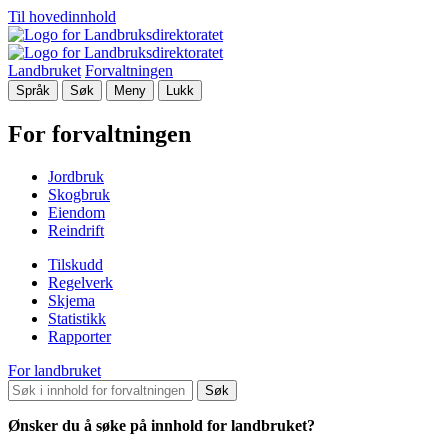
Til hovedinnhold
Landbruket
Forvaltningen
Språk
Søk
Meny
Lukk
For forvaltningen
Jordbruk
Skogbruk
Eiendom
Reindrift
Tilskudd
Regelverk
Skjema
Statistikk
Rapporter
For landbruket
Søk
Ønsker du å søke på innhold for landbruket?