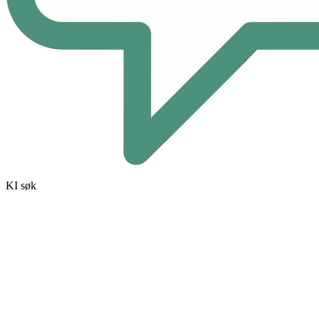
KI søk