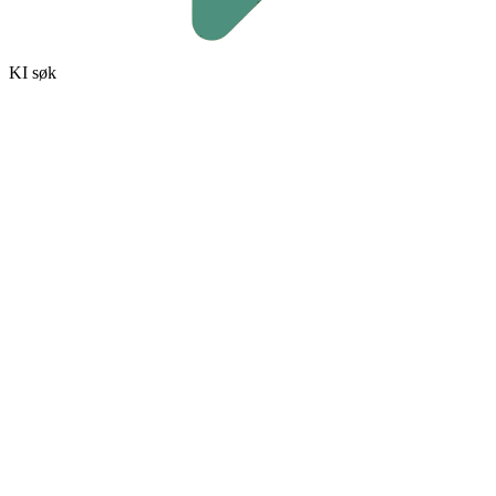
KI søk