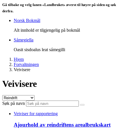
Gå tilbake og velg fanen «Landbruket» øverst til høyre på siden og søk
derfra.
Norsk Bokmål
Alt innhold er tilgjengelig på bokmål
Sámegiella
Oasit sisdoalus leat sámegilli
Hjem
Forvaltningen
Veivisere
Veivisere
Søk på navn
Veiviser for rapportering
Ajourhold av reindriftens arealbrukskart