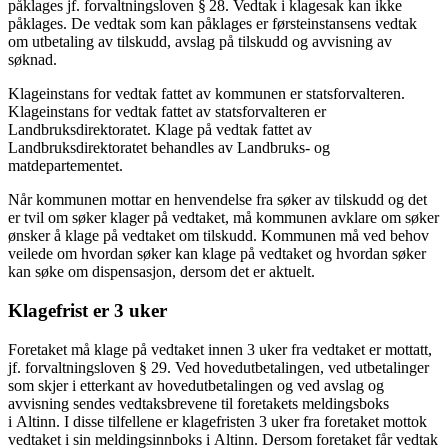
påklages jf. forvaltningsloven § 28. Vedtak i klagesak kan ikke
påklages. De vedtak som kan påklages er førsteinstansens vedtak
om utbetaling av tilskudd, avslag på tilskudd og avvisning av
søknad.
Klageinstans for vedtak fattet av kommunen er statsforvalteren.
Klageinstans for vedtak fattet av statsforvalteren er
Landbruksdirektoratet. Klage på vedtak fattet av
Landbruksdirektoratet behandles av Landbruks- og
matdepartementet.
Når kommunen mottar en henvendelse fra søker av tilskudd og det
er tvil om søker klager på vedtaket, må kommunen avklare om søker
ønsker å klage på vedtaket om tilskudd. Kommunen må ved behov
veilede om hvordan søker kan klage på vedtaket og hvordan søker
kan søke om dispensasjon, dersom det er aktuelt.
Klagefrist er 3 uker
Foretaket må klage på vedtaket innen 3 uker fra vedtaket er mottatt,
jf. forvaltningsloven § 29. Ved hovedutbetalingen, ved utbetalinger
som skjer i etterkant av hovedutbetalingen og ved avslag og
avvisning sendes vedtaksbrevene til foretakets meldingsboks
i Altinn. I disse tilfellene er klagefristen 3 uker fra foretaket mottok
vedtaket i sin meldingsinnboks i Altinn. Dersom foretaket får vedtak