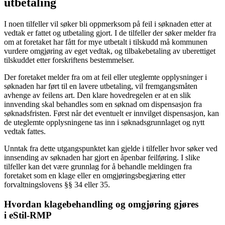
utbetaling
I noen tilfeller vil søker bli oppmerksom på feil i søknaden etter at
vedtak er fattet og utbetaling gjort. I de tilfeller der søker melder fra
om at foretaket har fått for mye utbetalt i tilskudd må kommunen
vurdere omgjøring av eget vedtak, og tilbakebetaling av uberettiget
tilskuddet etter forskriftens bestemmelser.
Der foretaket melder fra om at feil eller uteglemte opplysninger i
søknaden har ført til en lavere utbetaling, vil fremgangsmåten
avhenge av feilens art. Den klare hovedregelen er at en slik
innvending skal behandles som en søknad om dispensasjon fra
søknadsfristen. Først når det eventuelt er innvilget dispensasjon, kan
de uteglemte opplysningene tas inn i søknadsgrunnlaget og nytt
vedtak fattes.
Unntak fra dette utgangspunktet kan gjelde i tilfeller hvor søker ved
innsending av søknaden har gjort en åpenbar feilføring. I slike
tilfeller kan det være grunnlag for å behandle meldingen fra
foretaket som en klage eller en omgjøringsbegjæring etter
forvaltningslovens §§ 34 eller 35.
Hvordan klagebehandling og omgjøring gjøres
i eStil-RMP