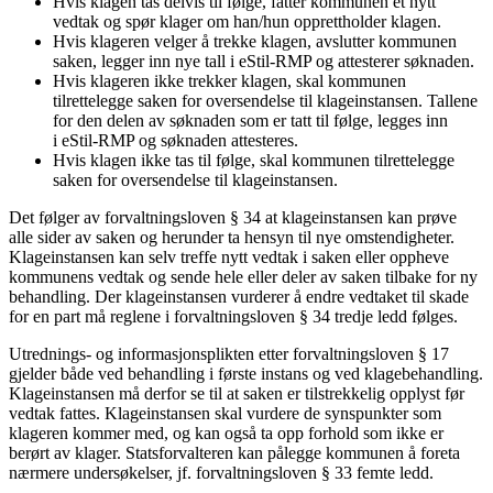
Hvis klagen tas delvis til følge, fatter kommunen et nytt
vedtak og spør klager om han/hun opprettholder klagen.
Hvis klageren velger å trekke klagen, avslutter kommunen
saken, legger inn nye tall i eStil-RMP og attesterer søknaden.
Hvis klageren ikke trekker klagen, skal kommunen
tilrettelegge saken for oversendelse til klageinstansen. Tallene
for den delen av søknaden som er tatt til følge, legges inn
i eStil-RMP og søknaden attesteres.
Hvis klagen ikke tas til følge, skal kommunen tilrettelegge
saken for oversendelse til klageinstansen.
Det følger av forvaltningsloven § 34 at klageinstansen kan prøve
alle sider av saken og herunder ta hensyn til nye omstendigheter.
Klageinstansen kan selv treffe nytt vedtak i saken eller oppheve
kommunens vedtak og sende hele eller deler av saken tilbake for ny
behandling. Der klageinstansen vurderer å endre vedtaket til skade
for en part må reglene i forvaltningsloven § 34 tredje ledd følges.
Utrednings- og informasjonsplikten etter forvaltningsloven § 17
gjelder både ved behandling i første instans og ved klagebehandling.
Klageinstansen må derfor se til at saken er tilstrekkelig opplyst før
vedtak fattes. Klageinstansen skal vurdere de synspunkter som
klageren kommer med, og kan også ta opp forhold som ikke er
berørt av klager. Statsforvalteren kan pålegge kommunen å foreta
nærmere undersøkelser, jf. forvaltningsloven § 33 femte ledd.