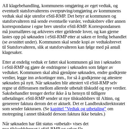
All klagebehandling, kommunens omgjøring av eget vedtak, og
eventuelt statsforvalterens overprøving/omgjøring av kommunens
vedtak skal skje utenfor eStil-RMP. Det betyr at kommunen og
statsforvalteren må sende eventuelle varsler, vedtaksbrev eller annen
korrespondanse i egne brev utenfor eStil-RMP. Korrespondansen
må journalføres og arkiveres etter gjeldende lover, og kan gjerne
lastes opp på søknaden i eStil-RMP etter at saken er ferdig behandlet
(se avsnittet under). Kommunen skal sende kopi av vedtaksbrevet
til Statsforvalteren, slik at statsforvalteren kan følge med på antall
klagesaker.
Etter at endelig vedtak er fattet skal kommunen gå inn i søknaden
i eStil-RMP og gjøre de endringene i søknaden som følger av
vedtaket. Kommunen skal altså gjenåpne søknaden, endre godkjente
verdier, legge inn avkortinger mm., for så å godkjenne og attestere
søknaden på nytt. Når søknaden blir attestert vil eStil-RMP selv
regne ut differansen mellom allerede utbetalt tilskudd og nye verdier.
Saksbehandler trenger derfor ikke å ta hensyn til tidligere
utbetalinger. eStil-RMP sender ut nye tilskuddsbrev til Altinn, og
genererer faktura derom det er aktuelt. Det er Landbruksdirektoratet
som sender fakturaen. (Se
kapittel "Vedtak og utbetaling"
om
motregning i annet tilskudd dersom faktura ikke betales.)
Når søknaden har fått status «utbetalt» vises det
nye tilskuddsbrevet i eStil-RMP og søker får