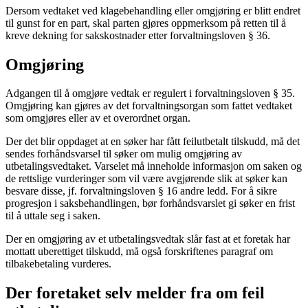
Dersom vedtaket ved klagebehandling eller omgjøring er blitt endret
til gunst for en part, skal parten gjøres oppmerksom på retten til å
kreve dekning for sakskostnader etter forvaltningsloven § 36.
Omgjøring
Adgangen til å omgjøre vedtak er regulert i forvaltningsloven § 35.
Omgjøring kan gjøres av det forvaltningsorgan som fattet vedtaket
som omgjøres eller av et overordnet organ.
Der det blir oppdaget at en søker har fått feilutbetalt tilskudd, må det
sendes forhåndsvarsel til søker om mulig omgjøring av
utbetalingsvedtaket. Varselet må inneholde informasjon om saken og
de rettslige vurderinger som vil være avgjørende slik at søker kan
besvare disse, jf. forvaltningsloven § 16 andre ledd. For å sikre
progresjon i saksbehandlingen, bør forhåndsvarslet gi søker en frist
til å uttale seg i saken.
Der en omgjøring av et utbetalingsvedtak slår fast at et foretak har
mottatt uberettiget tilskudd, må også forskriftenes paragraf om
tilbakebetaling vurderes.
Der foretaket selv melder fra om feil