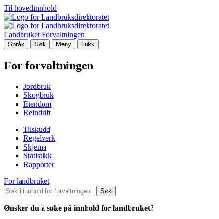
Til hovedinnhold
Landbruket
Forvaltningen
Språk
Søk
Meny
Lukk
For forvaltningen
Jordbruk
Skogbruk
Eiendom
Reindrift
Tilskudd
Regelverk
Skjema
Statistikk
Rapporter
For landbruket
Søk
Ønsker du å søke på innhold for landbruket?