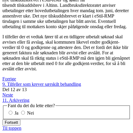
tilsendt tilskuddsbrev i Altinn. Landbruksdirektoratet anviser
utbetalinger etter hovedutbetalingen hver mandag tom. juni, deretter
annenhver uke. Det nye tilskuddsbrevet er klart i eStil-RMP
tirsdagen i samme uke utbetalingen har blitt anvist. Eventuell
utbetaling til mottakers konto skjer påfølgende onsdag eller fredag.
I tilfeller der et vedtak fører til at en tidligere utbetalt søknad skal
avvises eller få avslag, skal kommunen likevel endre godkjent-
verdier til 0 og godkjenne og attestere den. Det er fordi det ikke blir
generert faktura når søknaden blir avvist eller avslått. For at
søknaden skal få riktig status i eStil-RMP må den igjen bli gjenåpnet
etter at den ble utbetalt med 0 for alle godkjent-verdier, for så å bli
avslått eller avvist.
Forrige
9. Tilfeller som krever særskilt behandling
Del
12
av
13
Neste
11. Arkivering
Fant du det du lette etter?
Ja
Nei
Fortsett
Til toppen