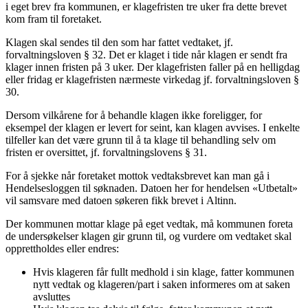
i eget brev fra kommunen, er klagefristen tre uker fra dette brevet
kom fram til foretaket.
Klagen skal sendes til den som har fattet vedtaket, jf.
forvaltningsloven § 32. Det er klaget i tide når klagen er sendt fra
klager innen fristen på 3 uker. Der klagefristen faller på en helligdag
eller fridag er klagefristen nærmeste virkedag jf. forvaltningsloven §
30.
Dersom vilkårene for å behandle klagen ikke foreligger, for
eksempel der klagen er levert for seint, kan klagen avvises. I enkelte
tilfeller kan det være grunn til å ta klage til behandling selv om
fristen er oversittet, jf. forvaltningslovens § 31.
For å sjekke når foretaket mottok vedtaksbrevet kan man gå i
Hendelsesloggen til søknaden. Datoen her for hendelsen «Utbetalt»
vil samsvare med datoen søkeren fikk brevet i Altinn.
Der kommunen mottar klage på eget vedtak, må kommunen foreta
de undersøkelser klagen gir grunn til, og vurdere om vedtaket skal
opprettholdes eller endres:
Hvis klageren får fullt medhold i sin klage, fatter kommunen
nytt vedtak og klageren/part i saken informeres om at saken
avsluttes