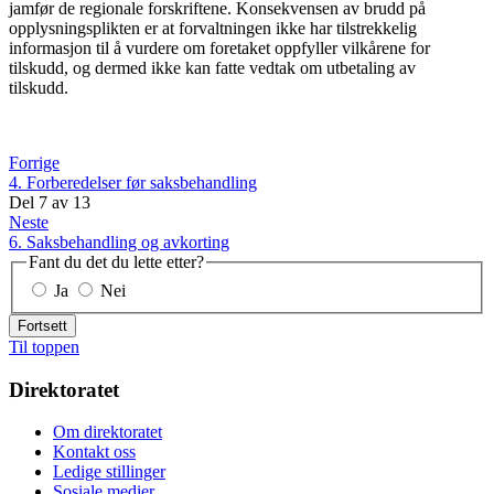
jamfør de regionale forskriftene. Konsekvensen av brudd på
opplysningsplikten er at forvaltningen ikke har tilstrekkelig
informasjon til å vurdere om foretaket oppfyller vilkårene for
tilskudd, og dermed ikke kan fatte vedtak om utbetaling av
tilskudd.
Forrige
4. Forberedelser før saksbehandling
Del
7
av
13
Neste
6. Saksbehandling og avkorting
Fant du det du lette etter?
Ja
Nei
Fortsett
Til toppen
Direktoratet
Om direktoratet
Kontakt oss
Ledige stillinger
Sosiale medier