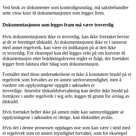
Ved bruk av dokumenter som kontrollgrunnlag, må saksbehandler
sette visse krav til dokumentasjonen som legges frem.
Dokumentasjonen som legges fram må være troverdig
Hvis dokumentasjonen ikke er troverdig, kan ikke foretaket bevise
at de er berettiget tilskudd. At dokumentasjonen ikke er i samsvar
med annet regelverk, kan være en indikasjon på at den ikke
er troverdig. For eksempel kan det legges vekt på om kravene til
dokumentasjon etter bokføringslovens regler er fulgt, der foretaket
legger frem faktura eller bilag som dokumentasjon.
Formålet med disse undersøkelsene er ikke å konstatere brudd på et
regelverk som forvaltes av en annen særlovsmyndighet, men å
vurdere om opplysningene oppgitt i søknaden er
troverdige. Innenfor tilskuddsforvaltning kan derfor ikke brudd på
formkrav i andre regelverk i seg selv, legges til grunn for avslag av
tilskudd.
Hvis foretaket heller ikke på annen måte kan sannsynliggjøre at
opplysningene i søknaden er riktige, kan tilskuddet avslås.
Hvis det i denne prosessen oppdages noe som kan være i strid med
et regelverk som en annen myndighet forvalter, som for eksempel