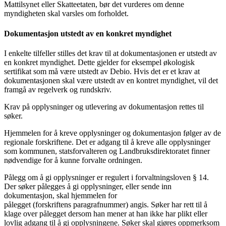
Mattilsynet eller Skatteetaten, bør det vurderes om denne
myndigheten skal varsles om forholdet.
Dokumentasjon utstedt av en konkret myndighet
I enkelte tilfeller stilles det krav til at dokumentasjonen er utstedt av
en konkret myndighet. Dette gjelder for eksempel økologisk
sertifikat som må være utstedt av Debio. Hvis det er et krav at
dokumentasjonen skal være utstedt av en kontret myndighet, vil det
framgå av regelverk og rundskriv.
Krav på opplysninger og utlevering av dokumentasjon rettes til
søker.
Hjemmelen for å kreve opplysninger og dokumentasjon følger av de
regionale forskriftene. Det er adgang til å kreve alle opplysninger
som kommunen, statsforvalteren og Landbruksdirektoratet finner
nødvendige for å kunne forvalte ordningen.
Pålegg om å gi opplysninger er regulert i forvaltningsloven § 14.
Der søker pålegges å gi opplysninger, eller sende inn
dokumentasjon, skal hjemmelen for
pålegget (forskriftens paragrafnummer) angis. Søker har rett til å
klage over pålegget dersom han mener at han ikke har plikt eller
lovlig adgang til å gi opplysningene. Søker skal gjøres oppmerksom