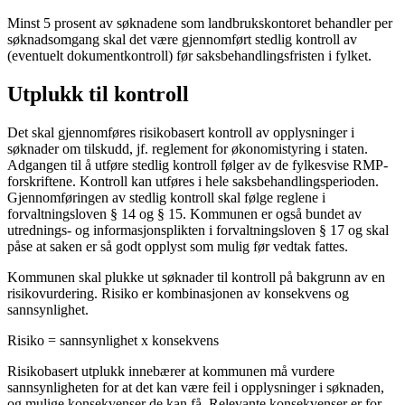
Minst 5 prosent av søknadene som landbrukskontoret behandler per
søknadsomgang skal det være gjennomført stedlig kontroll av
(eventuelt dokumentkontroll) før saksbehandlingsfristen i fylket.
Utplukk til kontroll
Det skal gjennomføres risikobasert kontroll av opplysninger i
søknader om tilskudd, jf. reglement for økonomistyring i staten.
Adgangen til å utføre stedlig kontroll følger av de fylkesvise RMP-
forskriftene. Kontroll kan utføres i hele saksbehandlingsperioden.
Gjennomføringen av stedlig kontroll skal følge reglene i
forvaltningsloven § 14 og § 15. Kommunen er også bundet av
utrednings- og informasjonsplikten i forvaltningsloven § 17 og skal
påse at saken er så godt opplyst som mulig før vedtak fattes.
Kommunen skal plukke ut søknader til kontroll på bakgrunn av en
risikovurdering. Risiko er kombinasjonen av konsekvens og
sannsynlighet.
Risiko = sannsynlighet x konsekvens
Risikobasert utplukk innebærer at kommunen må vurdere
sannsynligheten for at det kan være feil i opplysninger i søknaden,
og mulige konsekvenser de kan få. Relevante konsekvenser er for