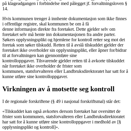
på klageadgangen i forbindelse med pålegget jf. forvaltningsloven §
14.
Hvis kommunen trenger å innhente dokumentasjon som ikke finnes
i offentlige registre, skal kommunen be om å få
denne informasjon direkte fra foretaket. Dette gjelder selv om
foretaket selv må hente inn dokumentasjonen fra andre parter.
Søkers opplysningsplikt og hjemlene for kontroll retter seg mot det
foretak som søker tilskudd. Retten til å avslå tilskuddet gjelder der
foretaket ikke overholder sin opplysningsplikt, eller åpner for/bidrar
til at forvaltningen kan gjennomføre sine
kontrolloppgaver. Tilsvarende gjelder retten til å avkorte tilskuddet
når foretaket ikke overholder de frister som
kommunen, statsforvalteren eller Landbruksdirektoratet har satt for å
kunne utføre sine kontrolloppgaver.
Virkningen av å motsette seg kontroll
I de regionale forskriftene (§ 49 i nasjonal forskriftsmal) står det:
«Tilskuddet kan også avkortes dersom foretaket har oversittet de
frister som kommunen, statsforvalteren eller Landbruksdirektoratet
har satt for å kunne utføre sine kontrolloppgaver i medhold av [§
opplysningsplikt og kontroll]».