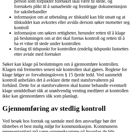
person som forplikter foretaket skal være til stede, og
foretakets plikt til å samarbeide og fremlegge dokumentasjon
for saksbehandler
informasjon om at utbetaling av tilskudd kan blir utsatt og at
tilskuddet kan avkortes eller avslås dersom søker motsetter seg
kontroll
informasjon om søkers rettigheter, herunder retten til å klage
på beslutningen om at det skal foretas kontroll og retten til å
ha et vitne til stede under kontrollen
forslag til tidspunkt for kontrollen (endelig tidspunkt fastsettes
etter avtale med foretaket
Søker kan klage på beslutningen om å gjennomføre kontrollen.
Klagen må fremsettes senest når kontrollen skal gjøres. Reglene for
klage følger av forvaltningsloven § 15 fjerde ledd. Ved uanmeldt
kontroll anbefales det å avklare dette med statsforvalteren på
forhånd. Dette for at statsforvalteren skal kunne behandle eventuell
klage umiddelbart slik at unødvendig venting medfører at kontrollen
ikke kan gjennomføres slik som planlagt.
Gjennomføring av stedlig kontroll
Ved besøk hos foretak og samtale med den ansvarlige bør det
tilstrebes et best mulig miljø for kommunikasjon. Kommunens
representant(er) må være oppmerksomme på hvordan de blir