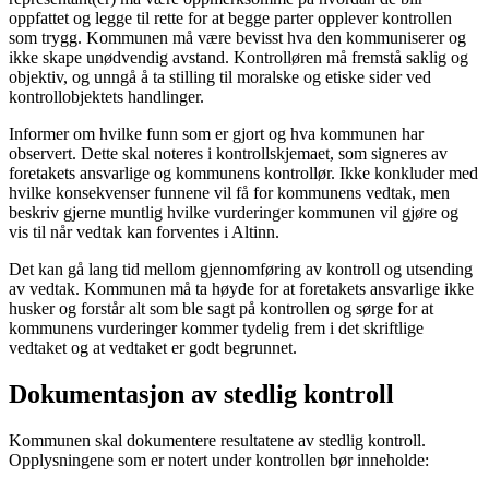
oppfattet og legge til rette for at begge parter opplever kontrollen
som trygg. Kommunen må være bevisst hva den kommuniserer og
ikke skape unødvendig avstand. Kontrolløren må fremstå saklig og
objektiv, og unngå å ta stilling til moralske og etiske sider ved
kontrollobjektets handlinger.
Informer om hvilke funn som er gjort og hva kommunen har
observert. Dette skal noteres i kontrollskjemaet, som signeres av
foretakets ansvarlige og kommunens kontrollør. Ikke konkluder med
hvilke konsekvenser funnene vil få for kommunens vedtak, men
beskriv gjerne muntlig hvilke vurderinger kommunen vil gjøre og
vis til når vedtak kan forventes i Altinn.
Det kan gå lang tid mellom gjennomføring av kontroll og utsending
av vedtak. Kommunen må ta høyde for at foretakets ansvarlige ikke
husker og forstår alt som ble sagt på kontrollen og sørge for at
kommunens vurderinger kommer tydelig frem i det skriftlige
vedtaket og at vedtaket er godt begrunnet.
Dokumentasjon av stedlig kontroll
Kommunen skal dokumentere resultatene av stedlig kontroll.
Opplysningene som er notert under kontrollen bør inneholde: