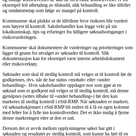
eksempel feil utbetaling av tilskudd, ulik behandling av like tilfeller
og omdømmetap som følge av mangel på kontroll.
Kommunene skal plukke ut de tilfellene hvor risikoen blir vurdert
som høyest til kontroll. Saksbehandler kan legge vekt på sin
lokalkunnskap, tips og erfaringer fra tidligere søknadsomganger i
risikovurderingen.
Kommunene skal dokumentere de vurderinger og prioriteringer som
ligger til grunn for utvalget av søknader til kontroll. Slik
dokumentasjon kan for eksempel være interne arbeidsdokument
eller risikoverktøy.
Søknader som skal til stedlig kontroll må velges ut til kontroll før de
godkjennes, dvs. når de har status «mottatt» eller «under
behandling». Hvis saksbehandler oppdager noe som gjør at en
søknad som er godkjent må velges ut til stedlig kontroll, må denne
gjenåpnes (settes tilbake til «under behandling») før den kan
markeres til stedlig kontroll i eStil-RMP. Når søknaden er markert,
vil søknadsskjemaet i eStil-RMP bli endret til å få en egen kolonne
med felter for å fylle inn kontrollverdier. Det er ikke mulig å fjerne
denne markeringen etter at den er satt.
Dersom det er avvik mellom opplysningene søker har gitt i
søknaden og resultatet av stedlig kontroll, som kunne ha ført til en