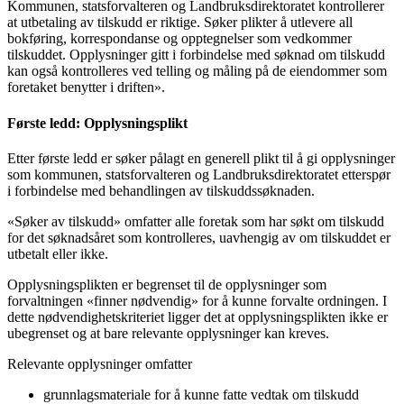
Kommunen, statsforvalteren og Landbruksdirektoratet kontrollerer
at utbetaling av tilskudd er riktige. Søker plikter å utlevere all
bokføring, korrespondanse og opptegnelser som vedkommer
tilskuddet. Opplysninger gitt i forbindelse med søknad om tilskudd
kan også kontrolleres ved telling og måling på de eiendommer som
foretaket benytter i driften».
Første ledd: Opplysningsplikt
Etter første ledd er søker pålagt en generell plikt til å gi opplysninger
som kommunen, statsforvalteren og Landbruksdirektoratet etterspør
i forbindelse med behandlingen av tilskuddssøknaden.
«Søker av tilskudd» omfatter alle foretak som har søkt om tilskudd
for det søknadsåret som kontrolleres, uavhengig av om tilskuddet er
utbetalt eller ikke.
Opplysningsplikten er begrenset til de opplysninger som
forvaltningen «finner nødvendig» for å kunne forvalte ordningen. I
dette nødvendighetskriteriet ligger det at opplysningsplikten ikke er
ubegrenset og at bare relevante opplysninger kan kreves.
Relevante opplysninger omfatter
grunnlagsmateriale for å kunne fatte vedtak om tilskudd