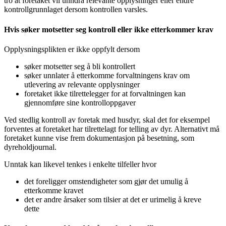
tro at foretaket vil unndra relevante opplysninger eller endre
kontrollgrunnlaget dersom kontrollen varsles.
Hvis søker motsetter seg kontroll eller ikke etterkommer krav
Opplysningsplikten er ikke oppfylt dersom
søker motsetter seg å bli kontrollert
søker unnlater å etterkomme forvaltningens krav om
utlevering av relevante opplysninger
foretaket ikke tilrettelegger for at forvaltningen kan
gjennomføre sine kontrolloppgaver
Ved stedlig kontroll av foretak med husdyr, skal det for eksempel
forventes at foretaket har tilrettelagt for telling av dyr. Alternativt må
foretaket kunne vise frem dokumentasjon på besetning, som
dyreholdjournal.
Unntak kan likevel tenkes i enkelte tilfeller hvor
det foreligger omstendigheter som gjør det umulig å
etterkomme kravet
det er andre årsaker som tilsier at det er urimelig å kreve
dette