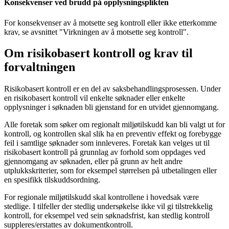
Konsekvenser ved brudd på opplysningsplikten
For konsekvenser av å motsette seg kontroll eller ikke etterkomme
krav, se avsnittet "Virkningen av å motsette seg kontroll".
Om risikobasert kontroll og krav til
forvaltningen
Risikobasert kontroll er en del av saksbehandlingsprosessen. Under
en risikobasert kontroll vil enkelte søknader eller enkelte
opplysninger i søknaden bli gjenstand for en utvidet gjennomgang.
Alle foretak som søker om regionalt miljøtilskudd kan bli valgt ut for
kontroll, og kontrollen skal slik ha en preventiv effekt og forebygge
feil i samtlige søknader som innleveres. Foretak kan velges ut til
risikobasert kontroll på grunnlag av forhold som oppdages ved
gjennomgang av søknaden, eller på grunn av helt andre
utplukkskriterier, som for eksempel størrelsen på utbetalingen eller
en spesifikk tilskuddsordning.
For regionale miljøtilskudd skal kontrollene i hovedsak være
stedlige. I tilfeller der stedlig undersøkelse ikke vil gi tilstrekkelig
kontroll, for eksempel ved sein søknadsfrist, kan stedlig kontroll
suppleres/erstattes av dokumentkontroll.