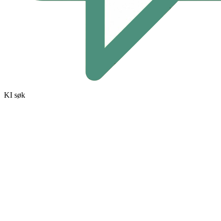
KI søk