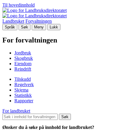
Til hovedinnhold
Landbruket
Forvaltningen
Språk
Søk
Meny
Lukk
For forvaltningen
Jordbruk
Skogbruk
Eiendom
Reindrift
Tilskudd
Regelverk
Skjema
Statistikk
Rapporter
For landbruket
Søk
Ønsker du å søke på innhold for landbruket?