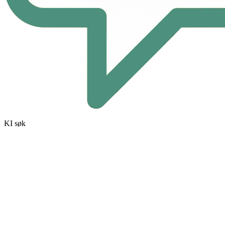
KI søk