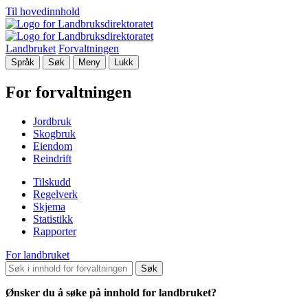
Til hovedinnhold
Landbruket
Forvaltningen
Språk
Søk
Meny
Lukk
For forvaltningen
Jordbruk
Skogbruk
Eiendom
Reindrift
Tilskudd
Regelverk
Skjema
Statistikk
Rapporter
For landbruket
Søk
Ønsker du å søke på innhold for landbruket?