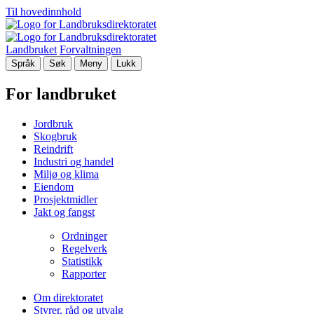
Til hovedinnhold
Landbruket
Forvaltningen
Språk
Søk
Meny
Lukk
For landbruket
Jordbruk
Skogbruk
Reindrift
Industri og handel
Miljø og klima
Eiendom
Prosjektmidler
Jakt og fangst
Ordninger
Regelverk
Statistikk
Rapporter
Om direktoratet
Styrer, råd og utvalg