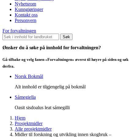
Nyhetsrom
Kunngjøringer
Kontakt oss
Personvern
For forvaltningen
Søk
Ønsker du å søke på innhold for forvaltningen?
Gå tilbake og velg fanen «Forvaltningen» øverst til høyre på siden og søk
derfra.
Norsk Bokmål
Alt innhold er tilgjengelig på bokmål
Sámegiella
Oasit sisdoalus leat sámegilli
Hjem
Prosjektmidler
Alle prosjektmidler
Midler til forskning og utvikling innen skogbruk –